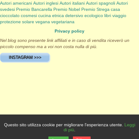
Autori americani
Autori inglesi
Autori italiani
Autori spagnoli
Autori
svedesi
Premio Bancarella
Premio Nobel
Premio Strega
casa
cioccolato
cosmesi
cucina etnica
detersivo
ecologico
libri viaggio
protezione solare
vegana
vegetariana
Privacy policy
Nel blog sono presente link affiliati e in caso di vendita riceverò un
piccolo compenso ma a voi non costa nulla di più.
INSTAGRAM >>>
Questo sito utilizza cookie per migliorare l'esperienza utente.
Leggi
Quest'opera è distribuita con Licenza
Creative Commons Attribuzione -
di più
.
Non commerciale - Non opere derivate 4.0 Internazionale
.