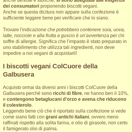
anche famose e storiche,
si sono adeguate alle esigenze
dei consumatori
proponendo biscotti vegani.
Anche se questa dicitura non appare sulla confezione è
sufficiente leggere bene per verificare che lo siano.
Trovare l'indicazione che
potrebbero contenere soia, uova,
latte, nocciole e alla frutta a guscio
è un'avvertenza per chi
soffre di allergie. Significa che l'impasto è stato preparato in
uno stabilimento che utilizza tali ingredienti, non deve
impedire a noi vegani di acquistarli!
I biscotti vegani ColCuore della
Galbusera
Acquisto ormai da diversi anni i biscotti ColCuore della
Galbusera perché sono
ricchi di fibre
, ne hanno ben il 10%,
e
contengono betaglucani d'orzo e avena che riducono
il colesterolo
.
Leggendo bene ciò che è riportato sulla confezione si vede
come siano fatti con
grani antichi italiani
, ovvero meno
raffinati rispetto alla solita farina, e olio di girasole, non certo
il famigerato olio di palma.