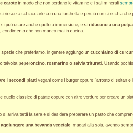
le carote
in modo che non perdano le vitamine e i sali minerali
sempre
si riesce a schiacciarle con una forchetta e perciò non si rischia che 
, si può usare anche quello a immersione, e
si riducono a una polp
ine, condimento che non manca mai in cucina.
 le spezie che preferiamo, in genere aggiungo un
cucchiaino di curcu
o talvolta
peperoncino, rosmarino o salvia triturati
. Usando pochis
e i secondi piatti
vegani come i burger oppure l'arrosto di seitan e 
e quello classico di patate oppure con altre verdure per creare un piat
ndo si arriva tardi la sera e si desidera preparare un pasto che compr
ò aggiungere una bevanda vegetale
, magari alla soia, avendo sempre