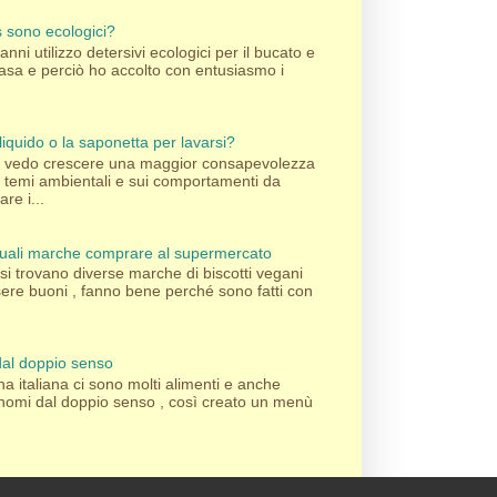
's sono ecologici?
nni utilizzo detersivi ecologici per il bucato e
 casa e perciò ho accolto con entusiasmo i
liquido o la saponetta per lavarsi?
pi vedo crescere una maggior consapevolezza
i temi ambientali e sui comportamenti da
re i...
 quali marche comprare al supermercato
si trovano diverse marche di biscotti vegani
sere buoni , fanno bene perché sono fatti con
al doppio senso
na italiana ci sono molti alimenti e anche
 nomi dal doppio senso , così creato un menù