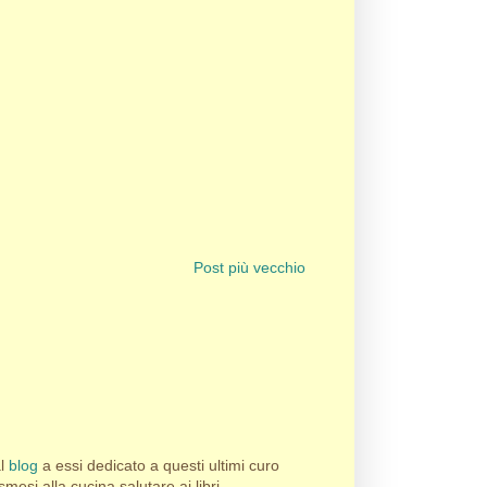
Post più vecchio
al
blog
a essi dedicato a questi ultimi curo
esi alla cucina salutare ai libri.