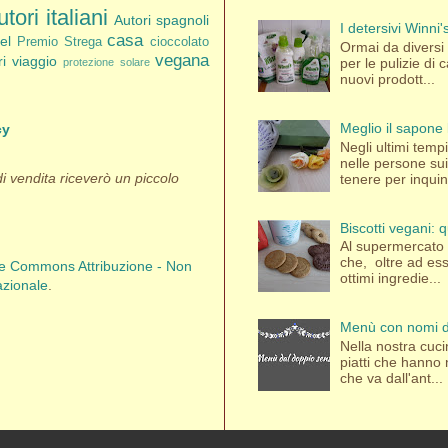
tori italiani
Autori spagnoli
I detersivi Winni
casa
el
Premio Strega
cioccolato
Ormai da diversi a
vegana
bri viaggio
per le pulizie di
protezione solare
nuovi prodott...
Meglio il sapone 
cy
Negli ultimi tem
nelle persone su
 di vendita riceverò un piccolo
tenere per inquina
Biscotti vegani:
Al supermercato 
che, oltre ad es
ve Commons Attribuzione - Non
ottimi ingredie...
azionale
.
Menù con nomi d
Nella nostra cuci
piatti che hanno
che va dall'ant...