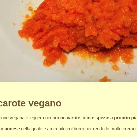
 carote vegano
rsione vegana e leggera occorrono
carote, olio e spezie a proprio pi
a olandese
nella quale è arricchito col burro per renderlo molto cremo