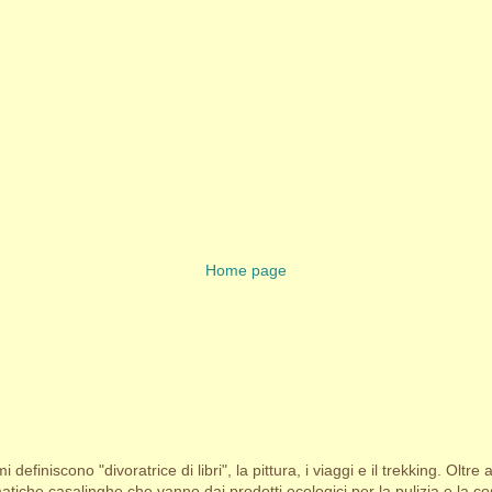
Home page
i definiscono "divoratrice di libri", la pittura, i viaggi e il trekking. Oltre 
tiche casalinghe che vanno dai prodotti ecologici per la pulizia e la cosm