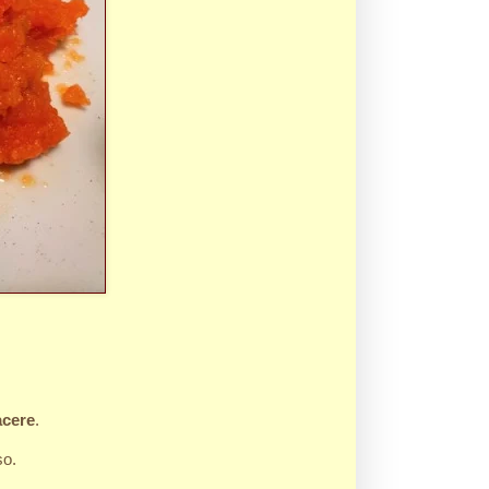
acere
.
so.