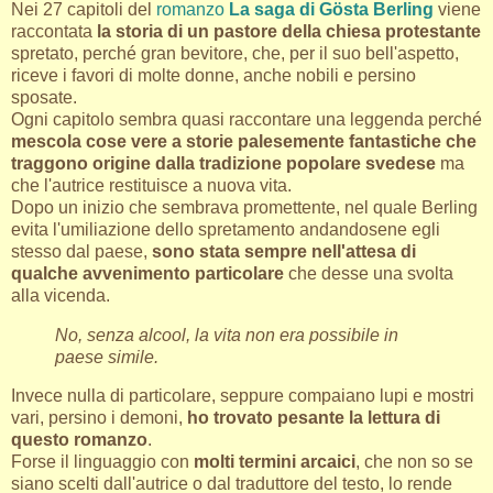
Nei 27 capitoli del
romanzo
La saga di Gösta Berling
viene
raccontata
la storia di un pastore della chiesa protestante
spretato, perché gran bevitore, che, per il suo bell'aspetto,
riceve i favori di molte donne, anche nobili e persino
sposate.
Ogni capitolo sembra quasi raccontare una leggenda perché
mescola cose vere a storie palesemente fantastiche che
traggono origine dalla tradizione popolare svedese
ma
che l'autrice restituisce a nuova vita.
Dopo un inizio che sembrava promettente, nel quale Berling
evita l'umiliazione dello spretamento andandosene egli
stesso dal paese,
sono stata sempre nell'attesa di
qualche avvenimento particolare
che desse una svolta
alla vicenda.
No, senza alcool, la vita non era possibile in
paese simile.
Invece nulla di particolare, seppure compaiano lupi e mostri
vari, persino i demoni,
ho trovato pesante la lettura di
questo romanzo
.
Forse il linguaggio con
molti termini arcaici
, che non so se
siano scelti dall'autrice o dal traduttore del testo, lo rende