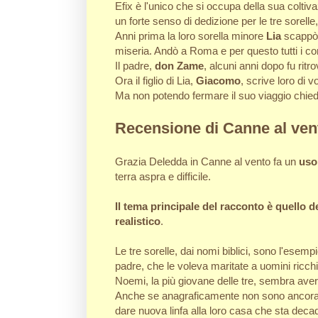
Efix è l'unico che si occupa della sua colti
un forte senso di dedizione per le tre sorelle
Anni prima la loro sorella minore
Lia
scappò d
miseria. Andò a Roma e per questo tutti i co
Il padre,
don Zame
, alcuni anni dopo fu ritro
Ora il figlio di Lia,
Giacomo
, scrive loro di 
Ma non potendo fermare il suo viaggio chiedon
Recensione di Canne al ven
Grazia Deledda in Canne al vento fa un
uso
terra aspra e difficile.
Il tema principale del racconto è quello d
realistico
.
Le tre sorelle, dai nomi biblici, sono l'ese
padre, che le voleva maritate a uomini ricchi,
Noemi, la più giovane delle tre, sembra aver
Anche se anagraficamente non sono ancora t
dare nuova linfa alla loro casa che sta de