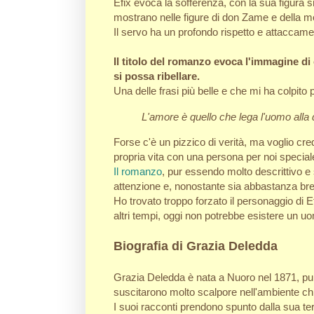
Efix evoca la sofferenza, con la sua figura s
mostrano nelle figure di don Zame e della mo
Il servo ha un profondo rispetto e attaccamen
Il titolo del romanzo evoca l'immagine di 
si possa ribellare.
Una delle frasi più belle e che mi ha colpito 
L'amore è quello che lega l'uomo alla 
Forse c'è un pizzico di verità, ma voglio cr
propria vita con una persona per noi special
Il romanzo
, pur essendo molto descrittivo e 
attenzione e, nonostante sia abbastanza bre
Ho trovato troppo forzato il personaggio di E
altri tempi, oggi non potrebbe esistere un u
Biografia di Grazia Deledda
Grazia Deledda è nata a Nuoro nel 1871, pur
suscitarono molto scalpore nell'ambiente chi
I suoi racconti prendono spunto dalla sua ter