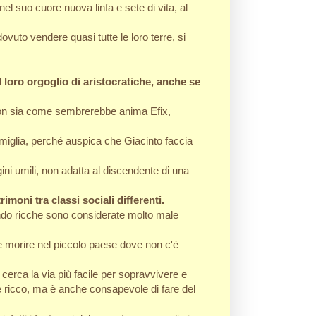
el suo cuore nuova linfa e sete di vita, al
vuto vendere quasi tutte le loro terre, si
 loro orgoglio di aristocratiche, anche se
e non sia come sembrerebbe anima Efix,
amiglia, perché auspica che Giacinto faccia
ini umili, non adatta al discendente di una
moni tra classi sociali differenti.
tando ricche sono considerate molto male
de morire nel piccolo paese dove non c'è
e cerca la via più facile per sopravvivere e
e ricco, ma è anche consapevole di fare del