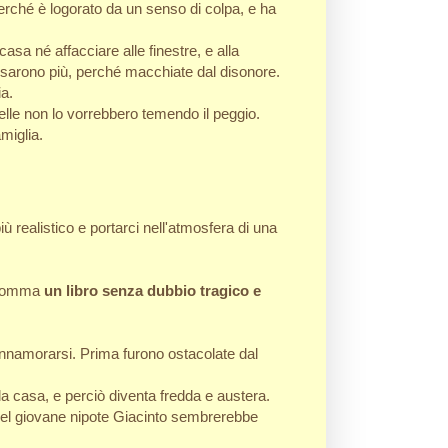
perché è logorato da un senso di colpa, e ha
sa né affacciare alle finestre, e alla
posarono più, perché macchiate dal disonore.
ia.
orelle non lo vorrebbero temendo il peggio.
miglia.
iù realistico e portarci nell'atmosfera di una
insomma
un libro senza dubbio tragico e
innamorarsi. Prima furono ostacolate dal
a casa, e perciò diventa fredda e austera.
del giovane nipote Giacinto sembrerebbe