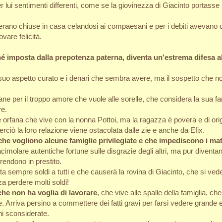
lui sentimenti differenti, come se la giovinezza di Giacinto portasse n
erano chiuse in casa celandosi ai compaesani e per i debiti avevano do
vare felicità.
é imposta dalla prepotenza paterna, diventa un'estrema difesa al
col suo aspetto curato e i denari che sembra avere, ma il sospetto ch
ane per il troppo amore che vuole alle sorelle, che considera la sua f
re.
 orfana che vive con la nonna Pottoi, ma la ragazza è povera e di orig
erciò la loro relazione viene ostacolata dalle zie e anche da Efix.
che vogliono alcune famiglie privilegiate e che impediscono i matri
cimolare autentiche fortune sulle disgrazie degli altri, ma pur diven
rendono in prestito.
sta sempre soldi a tutti e che causerà la rovina di Giacinto, che si ve
a perdere molti soldi!
che non ha voglia di lavorare
, che vive alle spalle della famiglia, ch
Arriva persino a commettere dei fatti gravi per farsi vedere grande 
ni sconsiderate.