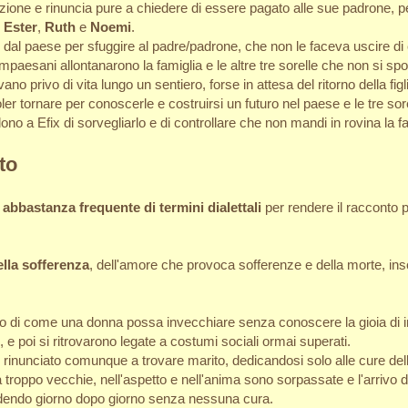
vazione e rinuncia pure a chiedere di essere pagato alle sue padrone, 
,
Ester
,
Ruth
e
Noemi
.
al paese per sfuggire al padre/padrone, che non le faceva uscire di ca
mpaesani allontanarono la famiglia e le altre tre sorelle che non si s
vano privo di vita lungo un sentiero, forse in attesa del ritorno della figl
voler tornare per conoscerle e costruirsi un futuro nel paese e le tre s
o a Efix di sorvegliarlo e di controllare che non mandi in rovina la fa
to
 abbastanza frequente di termini dialettali
per rendere il racconto p
ella sofferenza
, dell'amore che provoca sofferenze e della morte, 
mpio di come una donna possa invecchiare senza conoscere la gioia di 
 e poi si ritrovarono legate a costumi sociali ormai superati.
 rinunciato comunque a trovare marito, dedicandosi solo alle cure dell
roppo vecchie, nell'aspetto e nell'anima sono sorpassate e l'arrivo 
cadendo giorno dopo giorno senza nessuna cura.