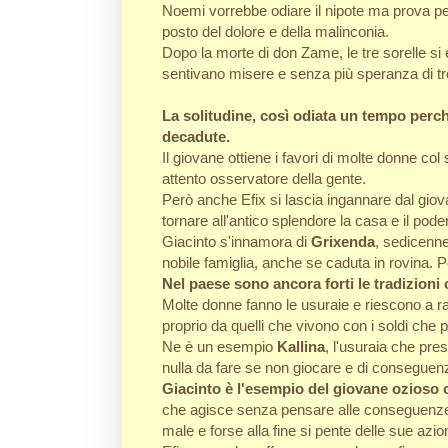
Noemi vorrebbe odiare il nipote ma prova per 
posto del dolore e della malinconia.
Dopo la morte di don Zame, le tre sorelle si 
sentivano misere e senza più speranza di tro
La solitudine, così odiata un tempo perch
decadute.
Il giovane ottiene i favori di molte donne 
attento osservatore della gente.
Però anche Efix si lascia ingannare dal giov
tornare all'antico splendore la casa e il pode
Giacinto s'innamora di
Grixenda
, sedicenne
nobile famiglia, anche se caduta in rovina. P
Nel paese sono ancora forti le tradizioni 
Molte donne fanno le usuraie e riescono a ra
proprio da quelli che vivono con i soldi che p
Ne è un esempio
Kallina
, l'usuraia che pre
nulla da fare se non giocare e di conseguenz
Giacinto è l'esempio del giovane ozioso 
che agisce senza pensare alle conseguenze. 
male e forse alla fine si pente delle sue azio