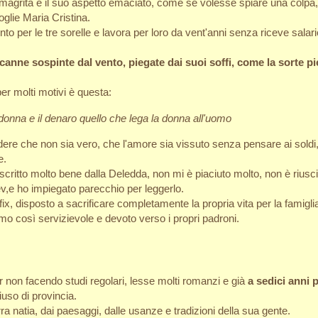
magrita e il suo aspetto emaciato, come se volesse spiare una colpa, i
glie Maria Cristina.
to per le tre sorelle e lavora per loro da vent'anni senza riceve salari
canne sospinte dal vento, piegate dai suoi soffi, come la sorte pi
per molti motivi è questa:
donna e il denaro quello che lega la donna all'uomo
edere che non sia vero, che l'amore sia vissuto senza pensare ai soldi
e.
scritto molto bene dalla Deledda, non mi è piaciuto molto, non è riusci
v,e ho impiegato parecchio per leggerlo.
fix, disposto a sacrificare completamente la propria vita per la famigli
omo così servizievole e devoto verso i propri padroni.
 non facendo studi regolari, lesse molti romanzi e già
a sedici anni 
uso di provincia.
ra natia, dai paesaggi, dalle usanze e tradizioni della sua gente.