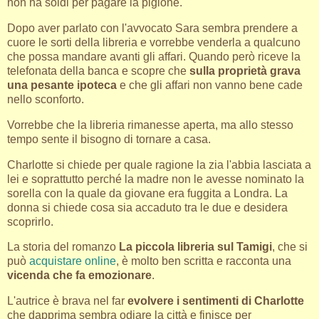
non ha soldi per pagare la pigione.
Dopo aver parlato con l'avvocato Sara sembra prendere a
cuore le sorti della libreria e vorrebbe venderla a qualcuno
che possa mandare avanti gli affari. Quando però riceve la
telefonata della banca e scopre che
sulla proprietà grava
una pesante ipoteca
e che gli affari non vanno bene cade
nello sconforto.
Vorrebbe che la libreria rimanesse aperta, ma allo stesso
tempo sente il bisogno di tornare a casa.
Charlotte si chiede per quale ragione la zia l'abbia lasciata a
lei e soprattutto perché la madre non le avesse nominato la
sorella con la quale da giovane era fuggita a Londra. La
donna si chiede cosa sia accaduto tra le due e desidera
scoprirlo.
La storia del romanzo
La piccola libreria sul Tamigi
, che si
può
acquistare online
, è molto ben scritta e racconta una
vicenda che fa emozionare
.
L'autrice è brava nel far
evolvere i sentimenti di Charlotte
che dapprima sembra odiare la città e finisce per