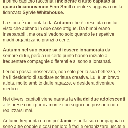
Il primo capitolo racconta
l'incidente d'auto capitato al
quasi diciannovenne Finn Smith
mentre viaggiava con la
fidanzata
Sylvie Whitehouse
.
La storia è raccontata da
Autumn
che è cresciuta con lui
visto che abitano in due case attigue. Da bimbi erano
inseparabili, ma ora si vedono solo quando le rispettive
madri organizzano pranzi o cene.
Autumn nel suo cuore sa di essere innamorata
da
sempre di lui, però a un certo punto hanno iniziato a
frequentare compagnie differenti e si sono allontanati.
Lei non passa inosservata, non solo per la sua bellezza, e
ha il desiderio di studiare scrittura creativa. Lui è un bravo
atleta, molto ambito dalle ragazze, e desidera diventare
medico.
Nei diversi capitoli viene narrata la
vita dei due adolescenti
alle prese con i primi amori e con sogni che possono non
realizzarsi mai.
Autumn frequenta da un po'
Jamie
e nella sua compagnia ci
sono altre coppie e così per loro è facile organizzare uscite e