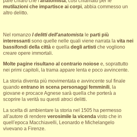
pare chiaro che l'
anatomista
, così chiamato per le
mutilazioni che impartisce ai corpi
, abbia commesso un
altro delitto.
Nel romanzo
I delitti dell'anatomista
le
parti più
interessanti
sono quelle nelle quali viene narrata la
vita nei
bassifondi della città
e quella
degli artisti
che vogliono
creare opere immortali.
Molte pagine risultano al contrario noiose
e, soprattutto
nei primi capitoli, la trama appare lenta e poco avvincente.
La storia diventa più movimentata e avvincente sul finale
quando
entrano in scena personaggi femminili
, la
giovane e procace Agnese sarà quella che porterà a
scoprire la verità su questi atroci delitti.
La scelta di ambientare la storia nel 1505 ha permesso
all'autore di rendere
verosimile la vicenda
visto che in
quell'epoca Macchiavelli, Leonardo e Michelangelo
vivevano a Firenze.