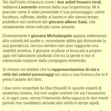
Sin dall'inizio s'intuisce come i
due artisti fossero rivali
,
sebbene
Leonardo
avesse dalla sua l'esperienza. Mi è
piaciuto come è stato presentato il suo personaggio: uomo
facoltoso, raffinato, dedito al lavoro e allo stesso tempo
protettivo nei confronti del
giovane allievo Salaì
, che
velatamente viene indicato come amante.
Diversamente il
giovane Michelangelo
appare sottomesso
alla volontà del padre e, nonostante abbia già dimostrato la
sua grandezza, ancora sembra non aver raggiunto una
stabilità emotiva. Il giovane sculture si trova più a proprio
agio nel laboratorio piuttosto che tra la gente e non è
interessato neppure dalla compagnia femminile.
Si rimane nel dubbio che la
rappresentazione di vizi e
virtù dei celebri personaggi
sia vera o una licenza che si è
preso l'autore del libro.
I due sono sospettati da Macchiavelli in quanto esperti di
anatomia umana, ma non voglio svelare chi sia l'assassino
e, in ogni caso, senza l'intervento della ragazza le due menti
geniali non sarebbero arrivate alla verità in tempi rapidi.