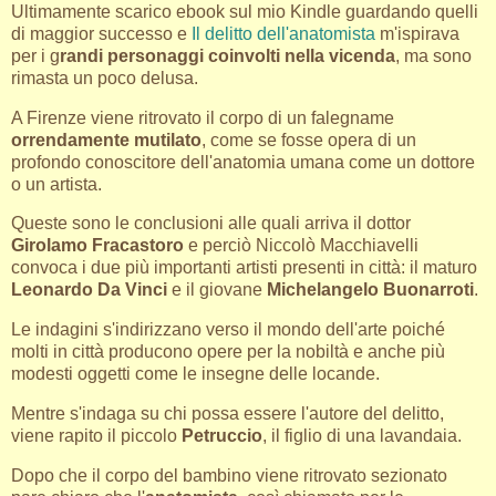
Ultimamente scarico ebook sul mio Kindle guardando quelli
di maggior successo e
Il delitto dell'anatomista
m'ispirava
per i g
randi personaggi coinvolti nella vicenda
, ma sono
rimasta un poco delusa.
A Firenze viene ritrovato il corpo di un falegname
orrendamente mutilato
, come se fosse opera di un
profondo conoscitore dell'anatomia umana come un dottore
o un artista.
Queste sono le conclusioni alle quali arriva il dottor
Girolamo Fracastoro
e perciò Niccolò Macchiavelli
convoca i due più importanti artisti presenti in città: il maturo
Leonardo Da Vinci
e il giovane
Michelangelo Buonarroti
.
Le indagini s'indirizzano verso il mondo dell'arte poiché
molti in città producono opere per la nobiltà e anche più
modesti oggetti come le insegne delle locande.
Mentre s'indaga su chi possa essere l'autore del delitto,
viene rapito il piccolo
Petruccio
, il figlio di una lavandaia.
Dopo che il corpo del bambino viene ritrovato sezionato