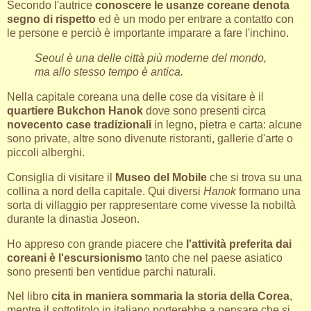
Secondo l'autrice
conoscere le usanze coreane denota
segno di rispetto
ed è un modo per entrare a contatto con
le persone e perciò è importante imparare a fare l'inchino.
Seoul è una delle città più moderne del mondo,
ma allo stesso tempo è antica.
Nella capitale coreana una delle cose da visitare è il
quartiere Bukchon Hanok
dove sono presenti circa
novecento case tradizionali
in legno, pietra e carta: alcune
sono private, altre sono divenute ristoranti, gallerie d'arte o
piccoli alberghi.
Consiglia di visitare il
Museo del Mobile
che si trova su una
collina a nord della capitale. Qui diversi
Hanok
formano una
sorta di villaggio per rappresentare come vivesse la nobiltà
durante la dinastia Joseon.
Ho appreso con grande piacere che
l'attività preferita dai
coreani è l'escursionismo
tanto che nel paese asiatico
sono presenti ben ventidue parchi naturali.
Nel libro
cita in maniera sommaria la storia della Corea
,
mentre il sottotitolo in italiano porterebbe a pensare che si