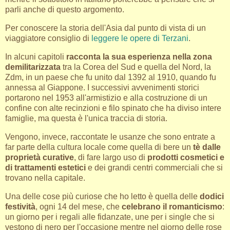
parli anche di questo argomento.
Per conoscere la storia dell'Asia dal punto di vista di un
viaggiatore consiglio di
leggere le opere di Terzani
.
In alcuni capitoli
racconta la sua esperienza nella zona
demilitarizzata
tra la Corea del Sud e quella del Nord, la
Zdm, in un paese che fu unito dal 1392 al 1910, quando fu
annessa al Giappone. I successivi avvenimenti storici
portarono nel 1953 all'armistizio e alla costruzione di un
confine con alte recinzioni e filo spinato che ha diviso intere
famiglie, ma questa è l'unica traccia di storia.
Vengono, invece, raccontate le usanze che sono entrate a
far parte della cultura locale come quella di bere un
tè dalle
proprietà curative
, di fare largo uso di
prodotti cosmetici e
di trattamenti estetici
e dei grandi centri commerciali che si
trovano nella capitale.
Una delle cose più curiose che ho letto è quella delle
dodici
festività
, ogni 14 del mese, che
celebrano il romanticismo
:
un giorno per i regali alle fidanzate, une per i single che si
vestono di nero per l'occasione mentre nel giorno delle rose