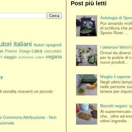
Post più letti
Antologia di Spoo
Pur amando molti
di scrittura che p
Spoon River ...
tori italiani
Autori spagnoli
I detersivi Winni
casa
el
Premio Strega
cioccolato
Ormai da diversi a
vegana
bri viaggio
per le pulizie di
protezione solare
nuovi prodott...
Meglio il sapone 
cy
Negli ultimi tem
nelle persone su
 di vendita riceverò un piccolo
tenere per inquina
Biscotti vegani:
Al supermercato 
che, oltre ad es
ve Commons Attribuzione - Non
ottimi ingredie...
azionale
.