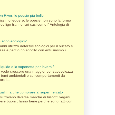
n River: le poesie più belle
ssimo leggere, le poesie non sono la forma
rediligo tranne rari casi come l' Antologia di
's sono ecologici?
nni utilizzo detersivi ecologici per il bucato e
 casa e perciò ho accolto con entusiasmo i
liquido o la saponetta per lavarsi?
pi vedo crescere una maggior consapevolezza
i temi ambientali e sui comportamenti da
re i...
 quali marche comprare al supermercato
si trovano diverse marche di biscotti vegani
sere buoni , fanno bene perché sono fatti con