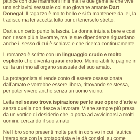
pittrice con due matrimoni finiti mali e due gemelle che vive
una schiavitù sessuale col suo giovane amante
Dart
Donegal
. Il ragazzo è molto bello e si fa mantenere da lei, la
tradisce ma lei accetta tutto pur di tenerselo stretto.
Dart a un certo punto la lascia. La donna inizia a bere e così
non riesce più a lavorare, ma le sue dipendenze riguardano
anche il sesso di cui è schiava e che ricerca continuamente.
Il romanzo è scritto con un
linguaggio crudo e molto
esplicito
che diventa
quasi erotico
. Memorabili le pagine in
cui fa un inno all'organo sessuale del suo amato.
La protagonista si rende conto di essere ossessionata
dall'amato e vorrebbe essere libera, ritrovando se stessa,
per poter vivere anche senza un uomo vicino.
Leila
nel sesso trova ispirazione per le sue opere d'arte
e
senza quella non riesce a lavorare. Viene sempre più presa
da un vortice di desiderio che la porta ad avvicinarsi a molti
uomini, cercando il suo amato.
Nel libro sono presenti molte parti in corsivo in cui l'autrice
interagisce con la protagonista e le dà consigli su come