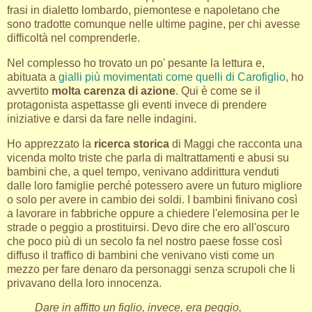
frasi in dialetto lombardo, piemontese e napoletano che
sono tradotte comunque nelle ultime pagine, per chi avesse
difficoltà nel comprenderle.
Nel complesso ho trovato un po' pesante la lettura e,
abituata a
gialli più movimentati come quelli di Carofiglio
, ho
avvertito
molta carenza di azione
. Qui è come se il
protagonista aspettasse gli eventi invece di prendere
iniziative e darsi da fare nelle indagini.
Ho apprezzato la
ricerca storica
di Maggi che racconta una
vicenda molto triste che parla di maltrattamenti e abusi su
bambini che, a quel tempo, venivano addirittura venduti
dalle loro famiglie perché potessero avere un futuro migliore
o solo per avere in cambio dei soldi. I bambini finivano così
a lavorare in fabbriche oppure a chiedere l'elemosina per le
strade o peggio a prostituirsi. Devo dire che ero all'oscuro
che poco più di un secolo fa nel nostro paese fosse così
diffuso il traffico di bambini che venivano visti come un
mezzo per fare denaro da personaggi senza scrupoli che li
privavano della loro innocenza.
Dare in affitto un figlio, invece, era peggio,