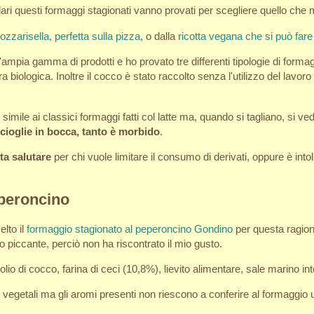
lari questi formaggi stagionati vanno provati per scegliere quello che 
zzarisella, perfetta sulla pizza
, o dalla
ricotta vegana che si può far
n'ampia gamma di prodotti e ho provato tre differenti tipologie di form
 biologica. Inoltre il cocco è stato raccolto senza l'utilizzo del lavoro
imile ai classici formaggi fatti col latte ma, quando si tagliano, si v
scioglie in bocca, tanto è morbido
.
ta salutare
per chi vuole limitare il consumo di derivati, oppure è intol
peroncino
lto il
formaggio stagionato al peperoncino Gondino
per questa ragion
o piccante, perciò non ha riscontrato il mio gusto.
 olio di cocco, farina di ceci (10,8%), lievito alimentare, sale marino i
ti vegetali ma gli aromi presenti non riescono a conferire al formaggi