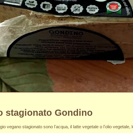
o stagionato Gondino
o vegano stagionato sono l'acqua, il latte vegetale o l'olio vegetale, le 