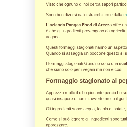
Visto che ognuno di noi cerca sapori partico
Sono ben diversi dallo stracchicco e dalla
mo
L'azienda Pangea Food di Arezz
o offre u
è che gli ingredienti provengono da agricoltura
vegana.
Questi formaggi stagionati hanno un aspetto s
Quando si assaggia un boccone questo
si 
I formaggi stagionati Gondino sono una
scel
che siano solo per i vegani ma non è così.
Formaggio stagionato al pe
Apprezzo molto il cibo piccante perciò ho sce
quasi insapore e non si avverte molto il gust
Gli ingredienti sono: acqua, fecola di patate,
Come si può leggere gli ingredienti sono tut
apprezzare.