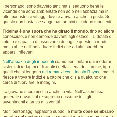
I personaggi sono davvero tanti ma si seguono bene le
vicende che sono ambientate non solo nell'abbazia ma in
altri monasteri e villaggi dove è arrivata anche la peste. Se
questo non bastasse sanguinari uomini uccidono innocenti.
Fidelma è una suora che ha girato il mondo
, fino ad allora
conosciuto, e non demorde davanti agli ostacoli. È dotata di
intuito e capacità di osservare i dettagli e questo la rende
molto abile nell'individuare indizi che ad altri sarebbero
apparsi irrilevanti.
Nell'abbazia degli innocenti
siamo ben lontani dai moderni
sistemi di indagini o di analisi della scena del crimine, tipo
quelli che si leggono
nei romanzi con Lincoln Rhyme
, ma lei
riesce a trovare indizi e a capire che ci sia qualcuno che
cerca di fuorviare le indagini.
La giovane suora rischia anche la vita. Nell'assemblea
generale davanti al re supremo riassume tutti gli
avvenimenti e arriva alla verità!
Molti personaggi appaiono subdoli e
molte cose sembrano
avvolte nel mistero
e questo rende il romanzo interessante