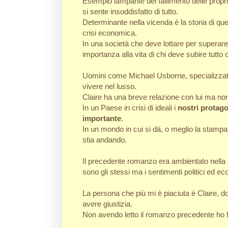
Esempio lampante del fallimento delle propr
si sente insoddisfatto di tutto.
Determinante nella vicenda è la storia di ques
crisi economica.
In una società che deve lottare per superare 
importanza alla vita di chi deve subire tutto c
Uomini come Michael Usborne, specializzati n
vivere nel lusso.
Claire ha una breve relazione con lui ma no
In un Paese in crisi di ideali i
nostri protago
importante
.
In un mondo in cui si dà, o meglio la stampa 
stia andando.
Il precedente romanzo era ambientato nella 
sono gli stessi ma i sentimenti politici ed e
La persona che più mi è piaciuta è Claire, d
avere giustizia.
Non avendo letto il romanzo precedente ho fa