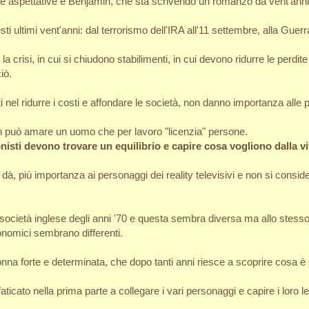
ie aspettative è Benjamin, che sta scrivendo un romanzo da vent'ann
ti ultimi vent'anni: dal terrorismo dell'IRA all'11 settembre, alla Guerr
la crisi, in cui si chiudono stabilimenti, in cui devono ridurre le per
iò.
el ridurre i costi e affondare le società, non danno importanza alle 
n può amare un uomo che per lavoro "licenzia" persone.
nisti devono trovare un equilibrio e capire cosa vogliono dalla vi
dà, più importanza ai personaggi dei reality televisivi e non si conside
società inglese degli anni '70 e questa sembra diversa ma allo stess
conomici sembrano differenti.
onna forte e determinata, che dopo tanti anni riesce a scoprire cosa è 
ticato nella prima parte a collegare i vari personaggi e capire i lor