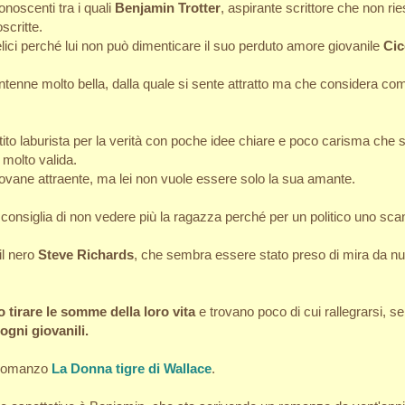
noscenti tra i quali
Benjamin Trotter
, aspirante scrittore che non r
scritte.
ici perché lui non può dimenticare il suo perduto amore giovanile
Cic
ntenne molto bella, dalla quale si sente attratto ma che considera co
ito laburista per la verità con poche idee chiare e poco carisma che st
molto valida.
giovane attraente, ma lei non vuole essere solo la sua amante.
gli consiglia di non vedere più la ragazza perché per un politico uno 
il nero
Steve Richards
, che sembra essere stato preso di mira da nu
tirare le somme della loro vita
e trovano poco di cui rallegrarsi, 
ogni giovanili.
l romanzo
La Donna tigre di Wallace
.