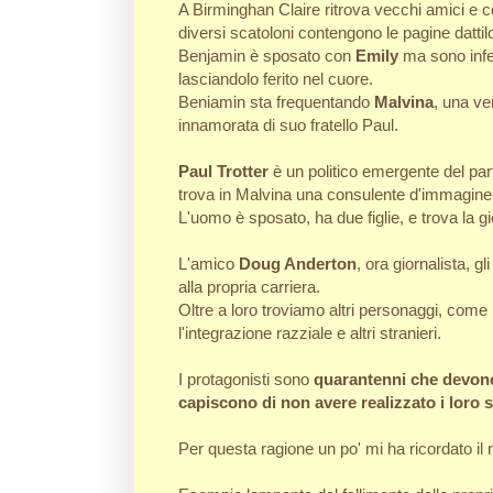
A Birminghan Claire ritrova vecchi amici e co
diversi scatoloni contengono le pagine dattilo
Benjamin è sposato con
Emily
ma sono infel
lasciandolo ferito nel cuore.
Beniamin sta frequentando
Malvina
, una ve
innamorata di suo fratello Paul.
Paul Trotter
è un politico emergente del part
trova in Malvina una consulente d'immagine 
L'uomo è sposato, ha due figlie, e trova la 
L'amico
Doug Anderton
, ora giornalista, 
alla propria carriera.
Oltre a loro troviamo altri personaggi, come 
l'integrazione razziale e altri stranieri.
I protagonisti sono
quarantenni che devono 
capiscono di non avere realizzato i loro s
Per questa ragione un po' mi ha ricordato i