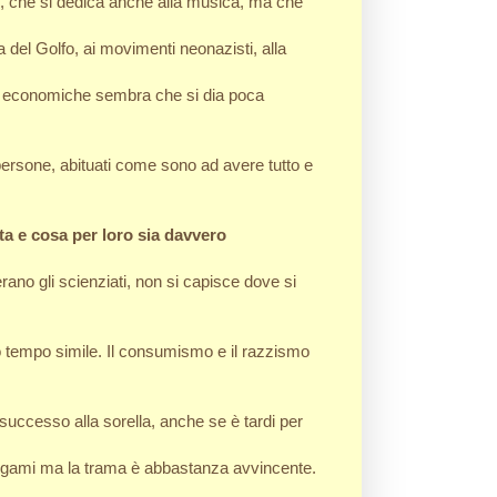
i, che si dedica anche alla musica, ma che
a del Golfo, ai movimenti neonazisti, alla
dite economiche sembra che si dia poca
persone, abituati come sono ad avere tutto e
ta e cosa per loro sia davvero
rano gli scienziati, non si capisce dove si
o tempo simile. Il consumismo e il razzismo
successo alla sorella, anche se è tardi per
o legami ma la trama è abbastanza avvincente.