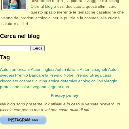
"divoratrice di libri", la pittura, i viaggi e il trekking.
Oltre al
blog
a essi dedicato a questi ultimi curo
questo spazio inerente le tematiche casalinghe che
vanno dai prodotti ecologici per la pulizia e la cosmesi alla cucina
salutare ai libri.
Cerca nel blog
Tag
Autori americani
Autori inglesi
Autori italiani
Autori spagnoli
Autori
svedesi
Premio Bancarella
Premio Nobel
Premio Strega
casa
cioccolato
cosmesi
cucina etnica
detersivo
ecologico
libri viaggio
protezione solare
vegana
vegetariana
Privacy policy
Nel blog sono presente link affiliati e in caso di vendita riceverò un
piccolo compenso ma a voi non costa nulla di più.
INSTAGRAM >>>