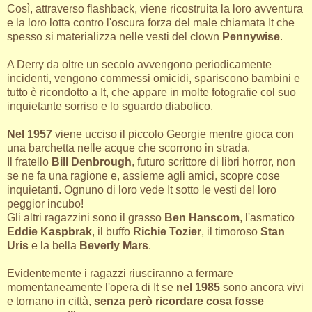
Così, attraverso flashback, viene ricostruita la loro avventura
e la loro lotta contro l'oscura forza del male chiamata It che
spesso si materializza nelle vesti del clown
Pennywise
.
A Derry da oltre un secolo avvengono periodicamente
incidenti, vengono commessi omicidi, spariscono bambini e
tutto è ricondotto a It, che appare in molte fotografie col suo
inquietante sorriso e lo sguardo diabolico.
Nel 1957
viene ucciso il piccolo Georgie mentre gioca con
una barchetta nelle acque che scorrono in strada.
Il fratello
Bill Denbrough
, futuro scrittore di libri horror, non
se ne fa una ragione e, assieme agli amici, scopre cose
inquietanti. Ognuno di loro vede It sotto le vesti del loro
peggior incubo!
Gli altri ragazzini sono il grasso
Ben Hanscom
, l'asmatico
Eddie Kaspbrak
, il buffo
Richie Tozier
, il timoroso
Stan
Uris
e la bella
Beverly Mars
.
Evidentemente i ragazzi riusciranno a fermare
momentaneamente l'opera di It se
nel 1985
sono ancora vivi
e tornano in città,
senza però ricordare cosa fosse