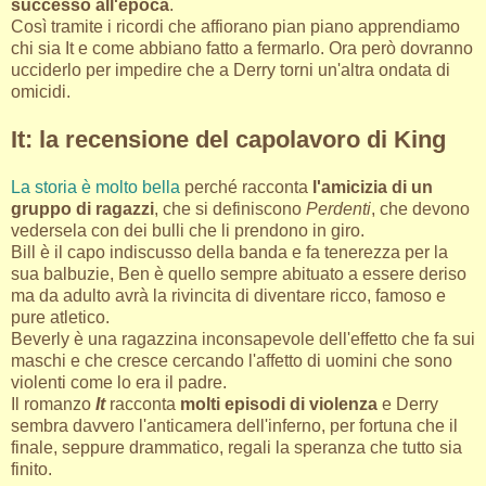
successo all'epoca
.
Così tramite i ricordi che affiorano pian piano apprendiamo
chi sia It e come abbiano fatto a fermarlo. Ora però dovranno
ucciderlo per impedire che a Derry torni un'altra ondata di
omicidi.
It: la recensione del capolavoro di King
La storia è molto bella
perché racconta
l'amicizia di un
gruppo di ragazzi
, che si definiscono
Perdenti
, che devono
vedersela con dei bulli che li prendono in giro.
Bill è il capo indiscusso della banda e fa tenerezza per la
sua balbuzie, Ben è quello sempre abituato a essere deriso
ma da adulto avrà la rivincita di diventare ricco, famoso e
pure atletico.
Beverly è una ragazzina inconsapevole dell'effetto che fa sui
maschi e che cresce cercando l'affetto di uomini che sono
violenti come lo era il padre.
Il romanzo
It
racconta
molti episodi di violenza
e Derry
sembra davvero l'anticamera dell'inferno, per fortuna che il
finale, seppure drammatico, regali la speranza che tutto sia
finito.