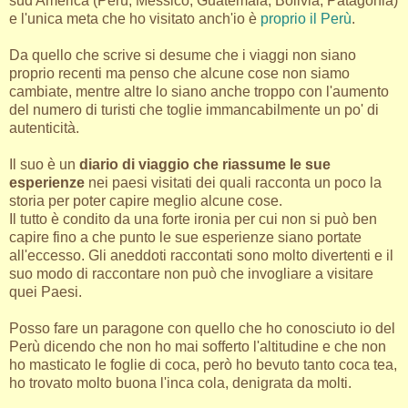
sud America (Perù, Messico, Guatemala, Bolivia, Patagonia)
e l'unica meta che ho visitato anch'io è
proprio il Perù
.
Da quello che scrive si desume che i viaggi non siano
proprio recenti ma penso che alcune cose non siamo
cambiate, mentre altre lo siano anche troppo con l'aumento
del numero di turisti che toglie immancabilmente un po' di
autenticità.
Il suo è un
diario di viaggio che riassume le sue
esperienze
nei paesi visitati dei quali racconta un poco la
storia per poter capire meglio alcune cose.
Il tutto è condito da una forte ironia per cui non si può ben
capire fino a che punto le sue esperienze siano portate
all'eccesso. Gli aneddoti raccontati sono molto divertenti e il
suo modo di raccontare non può che invogliare a visitare
quei Paesi.
Posso fare un paragone con quello che ho conosciuto io del
Perù dicendo che non ho mai sofferto l'altitudine e che non
ho masticato le foglie di coca, però ho bevuto tanto coca tea,
ho trovato molto buona l'inca cola, denigrata da molti.