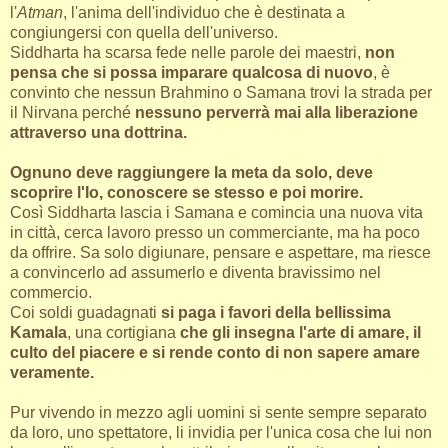
l'
Atman
, l'anima dell'individuo che è destinata a
congiungersi con quella dell'universo.
Siddharta ha scarsa fede nelle parole dei maestri,
non
pensa che si possa imparare qualcosa di nuovo
, è
convinto che nessun Brahmino o Samana trovi la strada per
il Nirvana perché
nessuno perverrà mai alla liberazione
attraverso una dottrina.
Ognuno deve raggiungere la meta da solo, deve
scoprire l'Io, conoscere se stesso e poi morire.
Così Siddharta lascia i Samana e comincia una nuova vita
in città, cerca lavoro presso un commerciante, ma ha poco
da offrire. Sa solo digiunare, pensare e aspettare, ma riesce
a convincerlo ad assumerlo e diventa bravissimo nel
commercio.
Coi soldi guadagnati
si paga i favori della bellissima
Kamala
, una cortigiana
che gli insegna l'arte di amare, il
culto del piacere e si rende conto di non sapere amare
veramente.
Pur vivendo in mezzo agli uomini si sente sempre separato
da loro, uno spettatore, li invidia per l'unica cosa che lui non