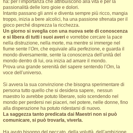
ha: per l'importanza che attribuiscono alla vita e per la
passionalità delle loro gioie e dolori.
Intanto passano gli anni e diventa sempre più ricco, mangia
troppo, inizia a bere alcolici, ha una passione sfrenata per il
gioco perché disprezza la ricchezza.
Un giorno si sveglia con una nuova sete di conoscenza
e si libera di tutti i suoi averi
e vorrebbe cercare la pace
nella distruzione, nella morte, ma mentre si immerge nel
fiume sente l'
Om
, che equivale alla perfezione, e guarda il
mondo diversamente, sente la conoscenza dell'unità del
mondo dentro di lui, ora inizia ad amare il mondo.
Prova una grande serenità del sapere sentendo l'
Om
, la
voce dell'universo.
Si avvera la sua convinzione che bisogna sperimentare di
persona tutto quello che si desidera sapere, nessun
maestro lo avrebbe potuto liberare, solo scendendo nel
mondo per perdersi nei piaceri, nel potere, nelle donne, fino
alla disperazione ha potuto ridestarsi di nuovo.
La saggezza tanto predicata dai Maestri non si può
comunicare, si può trovarla, viverla.
Ha avuto bisogno del peccato, della voluttà, dell'ambizione,