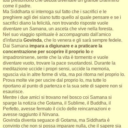
tutti presumono che debba diventare un grande Brahmino
come il padre.
Ma Siddharta si interroga sul fatto che i sacrifici e le
preghiere agli dei siano tutto quello al quale pensare e se i
sacrifici diano la felicità, non trovando risposte vuole
diventare un
Samana
, un asceta che vive nella foresta.
Nel suo viaggio spirituale è accompagnato dall'amico
d'infanzia
Govinda
, che lo venera e gli sarà sempre fedele.
Dai Samana
impara a digiunare e a praticare la
concentrazione per scoprire il proprio Io
e
impadronirsene, sente che la vita è tormento e vuole
diventare vuoto, trovare la pace svuotandosi. Durante la
meditazione uccide i propri sensi, uccide la memoria,
sguscia via in altre forme di vita, ma poi ritorna nel proprio Io.
Prova molte vie per uscire dal proprio Io, ma tutte lo
riportano al punto di partenza e la sua sete di sapere non si
esaurisce.
Mentre i due amici si trovano nel bosco coi Samana si
sparge la notizia che Gotama, il Sublime, il Buddha, il
Perfetto, avesse fermato il ciclo delle reincarnazioni e
avesse raggiunto il Nirvana.
Govinda diventa seguace di Gotama, ma Siddharta è
convinto che non si possa imparare nulla, che il sapere sia