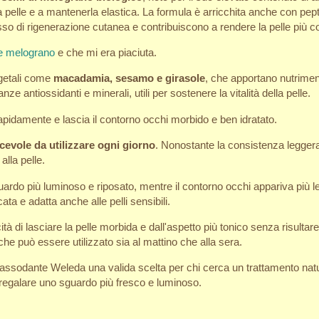
 pelle e a mantenerla elastica. La formula è arricchita anche con pepti
esso di rigenerazione cutanea e contribuiscono a rendere la pelle più c
e melograno
e che mi era piaciuta.
egetali come
macadamia, sesamo e girasole
, che apportano nutrime
anze antiossidanti e minerali, utili per sostenere la vitalità della pelle.
rapidamente e lascia il contorno occhi morbido e ben idratato.
cevole da utilizzare ogni giorno
. Nonostante la consistenza leggera,
lla pelle.
ardo più luminoso e riposato, mentre il contorno occhi appariva più l
ta e adatta anche alle pelli sensibili.
ità di lasciare la pelle morbida e dall'aspetto più tonico senza risulta
che può essere utilizzato sia al mattino che alla sera.
assodante Weleda una valida scelta per chi cerca un trattamento natur
e regalare uno sguardo più fresco e luminoso.