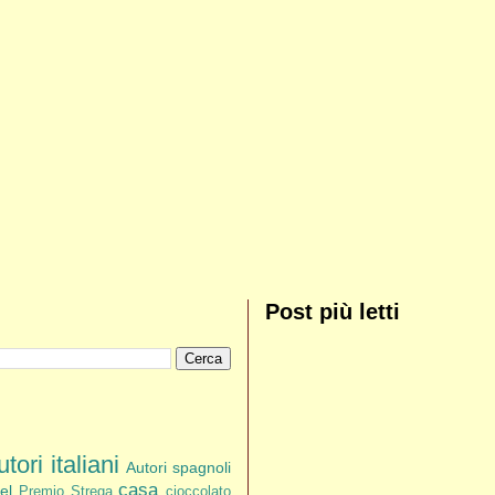
Post più letti
tori italiani
Autori spagnoli
casa
el
Premio Strega
cioccolato