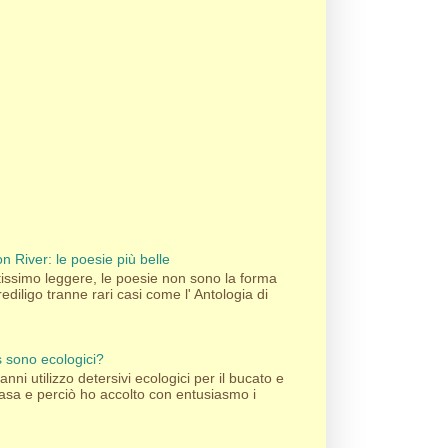
n River: le poesie più belle
ssimo leggere, le poesie non sono la forma
rediligo tranne rari casi come l' Antologia di
's sono ecologici?
nni utilizzo detersivi ecologici per il bucato e
 casa e perciò ho accolto con entusiasmo i