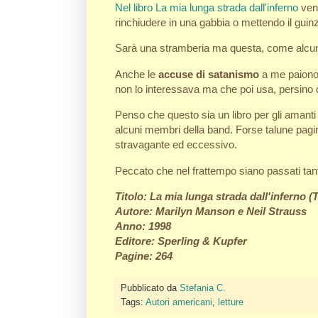
Nel libro La mia lunga strada dall'inferno
veng
rinchiudere in una gabbia o mettendo il gui
Sarà una stramberia ma questa, come alcuni pr
Anche le
accuse di satanismo
a me paiono 
non lo interessava ma che poi usa, persino dur
Penso che questo sia un libro per gli amanti 
alcuni membri della band. Forse talune pagin
stravagante ed eccessivo.
Peccato che nel frattempo siano passati tanti
Titolo: La mia lunga strada dall'inferno 
Autore: Marilyn Manson e Neil Strauss
Anno: 1998
Editore: Sperling & Kupfer
Pagine: 264
Pubblicato da
Stefania C.
Tags:
Autori americani
,
letture