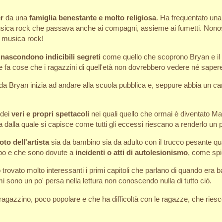
r
da una
famiglia benestante e molto religiosa
. Ha frequentato una 
 musica rock che passava anche ai compagni, assieme ai fumetti. Nono
e musica rock!
i
nascondono indicibili segreti
come quello che scoprono Bryan e il c
e fa cose che i ragazzini di quell'età non dovrebbero vedere né saper
ida Bryan inizia ad andare alla scuola pubblica e, seppure abbia un cara
 dei
veri e propri spettacoli
nei quali quello che ormai è diventato Ma
a dalla quale si capisce come tutti gli eccessi riescano a renderlo un
to dell'artista
sia da bambino sia da adulto con il trucco pesante qu
orpo e che sono dovute a
incidenti o atti di autolesionismo
, come spi
 trovato molto interessanti i primi capitoli che parlano di quando er
i sono un po' persa nella lettura non conoscendo nulla di tutto ciò.
 ex ragazzino, poco popolare e che ha difficoltà con le ragazze, che rie