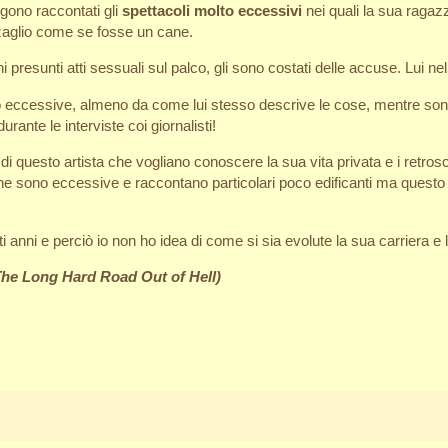
ono raccontati gli
spettacoli molto eccessivi
nei quali la sua ragaz
nzaglio come se fosse un cane.
esunti atti sessuali sul palco, gli sono costati delle accuse. Lui nel 
eccessive, almeno da come lui stesso descrive le cose, mentre sono 
ante le interviste coi giornalisti!
di questo artista che vogliano conoscere la sua vita privata e i retro
e sono eccessive e raccontano particolari poco edificanti ma questo è
 anni e perciò io non ho idea di come si sia evolute la sua carriera e l
(The Long Hard Road Out of Hell)