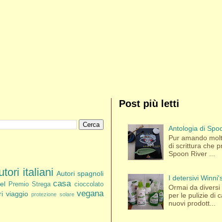
Post più letti
Antologia di Spoo
Pur amando molti
di scrittura che p
Spoon River ...
tori italiani
Autori spagnoli
I detersivi Winni
casa
el
Premio Strega
cioccolato
Ormai da diversi a
vegana
bri viaggio
per le pulizie di
protezione solare
nuovi prodott...