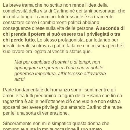
La breve trama che ho scritto non rende l'idea della
complessità della vita di Carlino né dei tanti personaggi che
incontra lungo il cammino. Interessante è sicuramente
constatare come i cambiamenti politici abbiano
conseguenze dirette sulla vita delle persone.
A seconda di
chi prenda il potere si può essere tra i privilegiati o tra
chi perde tutto.
Lo stesso protagonista, pur lottando per
ideali liberali, si ritrova a patire la fame e in miseria perché il
suo lavoro era legato al vecchio status quo.
Mai per cambiare d'uomini o di tempi, non
appoggiare la speranza d'una causa nobile
generosa imperitura, all'interesse all'avarizia
altrui
Parte fondamentale del romanzo sono i sentimenti e gli
amori e tra tutti predomina la figura della Pisana che fin da
ragazzina è abile nell'ottenere ciò che vuole e non esita a
sposarsi per avere privilegi, pur amando Carlino che nutre
per lei una sorta di venerazione.
Sinceramente non mi è simpatica questa donna che
comunque aiuta in molte occasione il suo amato.