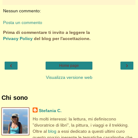
Nessun commento:
Posta un commento
Prima di commentare ti invito a leggere la
Privacy Policy
del blog per l'accettazione.
‹
›
Home page
Visualizza versione web
Chi sono
Stefania C.
Ho molti interessi: la lettura, mi definiscono
"divoratrice di libri", la pittura, i viaggi e il trekking.
Oltre al
blog
a essi dedicato a questi ultimi curo
questo spazio inerente le tematiche casalinghe che