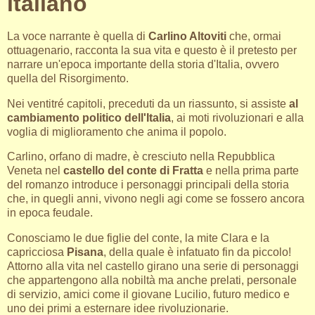
italiano
La voce narrante è quella di
Carlino Altoviti
che, ormai
ottuagenario, racconta la sua vita e questo è il pretesto per
narrare un'epoca importante della storia d'Italia, ovvero
quella del Risorgimento.
Nei ventitré capitoli, preceduti da un riassunto, si assiste
al
cambiamento politico dell'Italia
, ai moti rivoluzionari e alla
voglia di miglioramento che anima il popolo.
Carlino, orfano di madre, è cresciuto nella Repubblica
Veneta nel
castello del conte di Fratta
e nella prima parte
del romanzo introduce i personaggi principali della storia
che, in quegli anni, vivono negli agi come se fossero ancora
in epoca feudale.
Conosciamo le due figlie del conte, la mite Clara e la
capricciosa
Pisana
, della quale è infatuato fin da piccolo!
Attorno alla vita nel castello girano una serie di personaggi
che appartengono alla nobiltà ma anche prelati, personale
di servizio, amici come il giovane Lucilio, futuro medico e
uno dei primi a esternare idee rivoluzionarie.