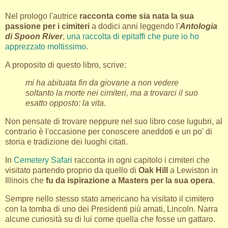
Nel prologo l'autrice
racconta come sia nata la sua
passione per i cimiteri
a dodici anni leggendo l'
Antologia
di Spoon River
,
una raccolta di epitaffi che pure io ho
apprezzato moltissimo
.
A proposito di questo libro, scrive:
mi ha abituata fin da giovane a non vedere
soltanto la morte nei cimiteri, ma a trovarci il suo
esatto opposto: la vita.
Non pensate di trovare neppure nel suo libro cose lugubri, al
contrario è l'occasione per conoscere aneddoti e un po' di
storia e tradizione dei luoghi citati.
In
Cemetery Safari
racconta in ogni capitolo i cimiteri che
visitato partendo proprio da quello di
Oak Hill
a Lewiston in
Illinois che
fu da ispirazione a Masters per la sua opera
.
Sempre nello stesso stato americano ha visitato il cimitero
con la tomba di uno dei Presidenti più amati, Lincoln. Narra
alcune curiosità su di lui come quella che fosse un gattaro.