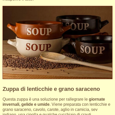
Zuppa di lenticchie e grano saraceno
Questa zuppa è una soluzione per rallegrare le
giornate
invernali, gelide e umide
. Viene preparata con lenticchie e
grano saraceno, cavolo, carote, aglio in camicia, sev
indiano, una cipolla e qualche cucchiaio di crauti.