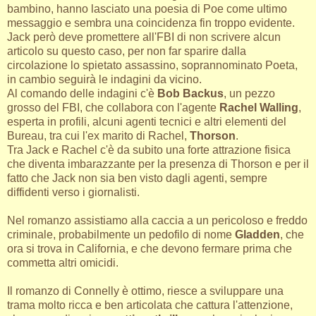
bambino, hanno lasciato una poesia di Poe come ultimo
messaggio e sembra una coincidenza fin troppo evidente.
Jack però deve promettere all'FBI di non scrivere alcun
articolo su questo caso, per non far sparire dalla
circolazione lo spietato assassino, soprannominato Poeta,
in cambio seguirà le indagini da vicino.
Al comando delle indagini c'è
Bob Backus
, un pezzo
grosso del FBI, che collabora con l'agente
Rachel Walling
,
esperta in profili, alcuni agenti tecnici e altri elementi del
Bureau, tra cui l'ex marito di Rachel,
Thorson
.
Tra Jack e Rachel c'è da subito una forte attrazione fisica
che diventa imbarazzante per la presenza di Thorson e per il
fatto che Jack non sia ben visto dagli agenti, sempre
diffidenti verso i giornalisti.
Nel romanzo assistiamo alla caccia a un pericoloso e freddo
criminale, probabilmente un pedofilo di nome
Gladden
, che
ora si trova in California, e che devono fermare prima che
commetta altri omicidi.
Il romanzo di Connelly è ottimo, riesce a sviluppare una
trama molto ricca e ben articolata che cattura l'attenzione,