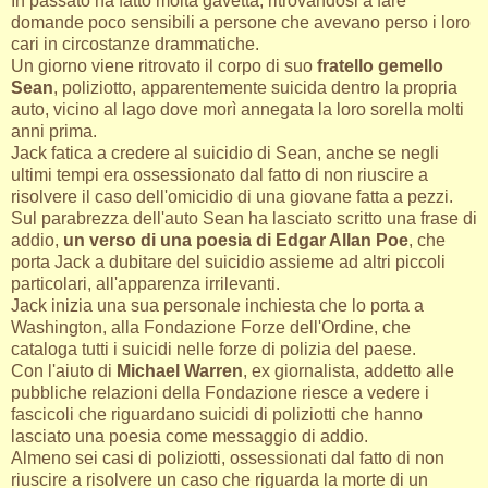
In passato ha fatto molta gavetta, ritrovandosi a fare
domande poco sensibili a persone che avevano perso i loro
cari in circostanze drammatiche.
Un giorno viene ritrovato il corpo di suo
fratello gemello
Sean
, poliziotto, apparentemente suicida dentro la propria
auto, vicino al lago dove morì annegata la loro sorella molti
anni prima.
Jack fatica a credere al suicidio di Sean, anche se negli
ultimi tempi era ossessionato dal fatto di non riuscire a
risolvere il caso dell'omicidio di una giovane fatta a pezzi.
Sul parabrezza dell'auto Sean ha lasciato scritto una frase di
addio,
un verso di una poesia di Edgar Allan Poe
, che
porta Jack a dubitare del suicidio assieme ad altri piccoli
particolari, all'apparenza irrilevanti.
Jack inizia una sua personale inchiesta che lo porta a
Washington, alla Fondazione Forze dell'Ordine, che
cataloga tutti i suicidi nelle forze di polizia del paese.
Con l'aiuto di
Michael Warren
, ex giornalista, addetto alle
pubbliche relazioni della Fondazione riesce a vedere i
fascicoli che riguardano suicidi di poliziotti che hanno
lasciato una poesia come messaggio di addio.
Almeno sei casi di poliziotti, ossessionati dal fatto di non
riuscire a risolvere un caso che riguarda la morte di un