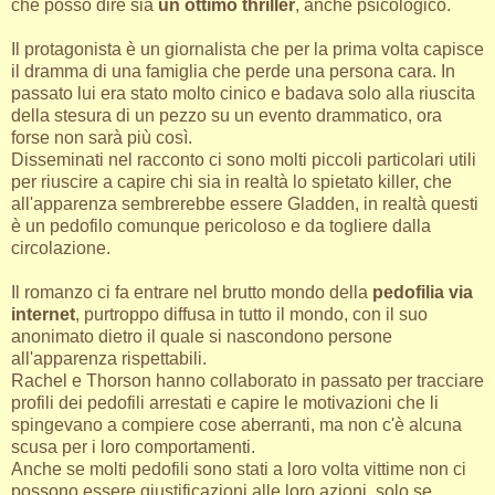
che posso dire sia
un ottimo thriller
, anche psicologico.
Il protagonista è un giornalista che per la prima volta capisce
il dramma di una famiglia che perde una persona cara. In
passato lui era stato molto cinico e badava solo alla riuscita
della stesura di un pezzo su un evento drammatico, ora
forse non sarà più così.
Disseminati nel racconto ci sono molti piccoli particolari utili
per riuscire a capire chi sia in realtà lo spietato killer, che
all'apparenza sembrerebbe essere Gladden, in realtà questi
è un pedofilo comunque pericoloso e da togliere dalla
circolazione.
Il romanzo ci fa entrare nel brutto mondo della
pedofilia via
internet
, purtroppo diffusa in tutto il mondo, con il suo
anonimato dietro il quale si nascondono persone
all'apparenza rispettabili.
Rachel e Thorson hanno collaborato in passato per tracciare
profili dei pedofili arrestati e capire le motivazioni che li
spingevano a compiere cose aberranti, ma non c'è alcuna
scusa per i loro comportamenti.
Anche se molti pedofili sono stati a loro volta vittime non ci
possono essere giustificazioni alle loro azioni, solo se