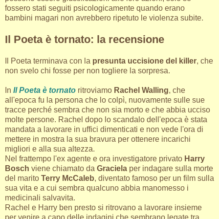
fossero stati seguiti psicologicamente quando erano
bambini magari non avrebbero ripetuto le violenza subite.
Il Poeta è tornato: la recensione
Il Poeta terminava con la
presunta uccisione del killer
, che
non svelo chi fosse per non togliere la sorpresa.
In
Il Poeta è tornato
ritroviamo
Rachel Walling
, che
all'epoca fu la persona che lo colpì, nuovamente sulle sue
tracce perché sembra che non sia morto e che abbia ucciso
molte persone. Rachel dopo lo scandalo dell'epoca è stata
mandata a lavorare in uffici dimenticati e non vede l'ora di
mettere in mostra la sua bravura per ottenere incarichi
migliori e alla sua altezza.
Nel frattempo l'ex agente e ora investigatore privato
Harry
Bosch
viene chiamato da
Graciela
per indagare sulla morte
del marito
Terry McCaleb
, diventato famoso per un film sulla
sua vita e a cui sembra qualcuno abbia manomesso i
medicinali salvavita.
Rachel e Harry ben presto si ritrovano a lavorare insieme
per venire a capo delle indagini che sembrano legate tra