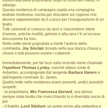
trasformata dalla proprietaria, dopo la morte del marito, in
albergo.
Questa residenza di campagna ospita una compagnia
teatrale londinese, riunita per discutere sul copione che
devono rappresentare da lì a poco per l'inaugurazione di un
teatro.
Tutti i presenti si conosco da anni e nascondono storie
d'amore, antiche rivalità, gelosie e alla sera c'è un'accesa
discussione tra loro.
Nella notte viene pugnalata a morte l'autrice della
commedia,
Joy Sinclair,
trovata nella sua stanza chiusa a
chiave e tutti possono essere i colpevoli.
Immediatamente, per far luce sulla vicenda viene chiamato
l'ispettore Thomas Lynley
, nonché ottavo conte di
Asherton, accompagnato dal sergente
Barbara Havers
e
dall'esperto criminale
St. James
.
Quella notte nella residenza erano presenti, undici possibili
sospetti:
- la proprietaria,
Mrs Francesca Gerrard
, una donna
sempre stata brutta che invecchiando lo è diventata ancor di
più
- il fratello,
Lord Stinhurt
, un uomo vicino alla settantina e