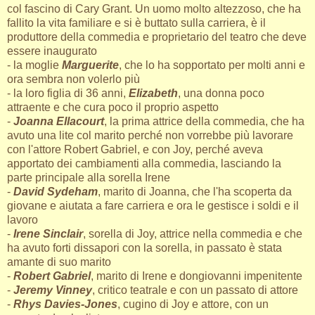
col fascino di Cary Grant. Un uomo molto altezzoso, che ha
fallito la vita familiare e si è buttato sulla carriera, è il
produttore della commedia e proprietario del teatro che deve
essere inaugurato
- la moglie
Marguerite
, che lo ha sopportato per molti anni e
ora sembra non volerlo più
- la loro figlia di 36 anni,
Elizabeth
, una donna poco
attraente e che cura poco il proprio aspetto
-
Joanna Ellacourt
, la prima attrice della commedia, che ha
avuto una lite col marito perché non vorrebbe più lavorare
con l'attore Robert Gabriel, e con Joy, perché aveva
apportato dei cambiamenti alla commedia, lasciando la
parte principale alla sorella Irene
-
David Sydeham
, marito di Joanna, che l'ha scoperta da
giovane e aiutata a fare carriera e ora le gestisce i soldi e il
lavoro
-
Irene Sinclair
, sorella di Joy, attrice nella commedia e che
ha avuto forti dissapori con la sorella, in passato è stata
amante di suo marito
-
Robert Gabriel
, marito di Irene e dongiovanni impenitente
-
Jeremy Vinney
, critico teatrale e con un passato di attore
-
Rhys Davies-Jones
, cugino di Joy e attore, con un