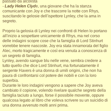
passato da alcolista
-
Lady Helen Clyd
e, una giovane che ha la stanza
comunicante con Joy e che trascorre la notte con Rhys,
suscitando le gelosie dell'ispettore Lynley, che la ama in
segreto.
Proprio la gelosia di Lynley nei confronti di Helen lo portano
all'inizio a sospettare unicamente di Rhys, ma nel corso
delle indagini scopre cose che la famiglia di Lord Stinhurt
vorrebbe tenere nascoste. Joy era stata innamorata del figlio
Alec, morto tragicamente e così era venuta a conoscenza di
un segreto di famiglia.
Lynley, avendo sangue blu nelle vene, sembra credere a
tutto quello che dice Lord Stinhurt, ma fortunatamente il
sergente Havers è una donna di umili origini, che non ha
paura di confrontarsi col potere dei nobili e con la loro
superbia.
Durante le loro indagini vengono a sapere che Joy aveva
cambiato il copione, volendo rivelare qualche segreto della
famiglia taciuto a lungo, forse il possibile movente, oppure
qualcosa legato al libro che voleva scrivere su un suicidio di
una donna avvenuto molti anni prima.