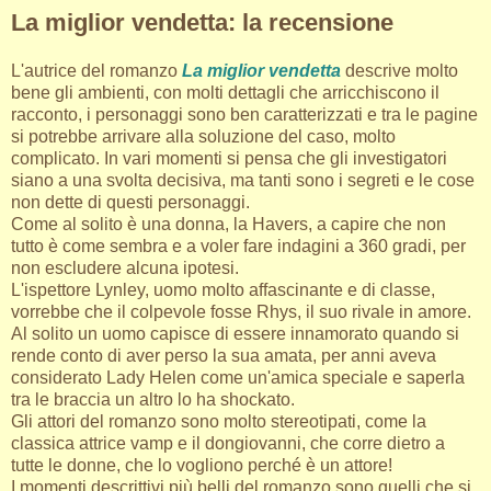
La miglior vendetta: la recensione
L'autrice del romanzo
La miglior vendetta
descrive molto
bene gli ambienti, con molti dettagli che arricchiscono il
racconto, i personaggi sono ben caratterizzati e tra le pagine
si potrebbe arrivare alla soluzione del caso, molto
complicato. In vari momenti si pensa che gli investigatori
siano a una svolta decisiva, ma tanti sono i segreti e le cose
non dette di questi personaggi.
Come al solito è una donna, la Havers, a capire che non
tutto è come sembra e a voler fare indagini a 360 gradi, per
non escludere alcuna ipotesi.
L'ispettore Lynley, uomo molto affascinante e di classe,
vorrebbe che il colpevole fosse Rhys, il suo rivale in amore.
Al solito un uomo capisce di essere innamorato quando si
rende conto di aver perso la sua amata, per anni aveva
considerato Lady Helen come un'amica speciale e saperla
tra le braccia un altro lo ha shockato.
Gli attori del romanzo sono molto stereotipati, come la
classica attrice vamp e il dongiovanni, che corre dietro a
tutte le donne, che lo vogliono perché è un attore!
I momenti descrittivi più belli del romanzo sono quelli che si