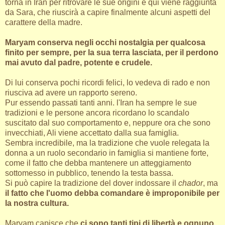
torna in Iran per ritrovare le sue origini e qui viene raggiunta
da Sara, che riuscirà a capire finalmente alcuni aspetti del
carattere della madre.
Maryam conserva negli occhi nostalgia per qualcosa
finito per sempre, per la sua terra lasciata, per il perdono
mai avuto dal padre, potente e crudele.
Di lui conserva pochi ricordi felici, lo vedeva di rado e non
riusciva ad avere un rapporto sereno.
Pur essendo passati tanti anni. l'Iran ha sempre le sue
tradizioni e le persone ancora ricordano lo scandalo
suscitato dal suo comportamento e, neppure ora che sono
invecchiati, Ali viene accettato dalla sua famiglia.
Sembra incredibile, ma la tradizione che vuole relegata la
donna a un ruolo secondario in famiglia si mantiene forte,
come il fatto che debba mantenere un atteggiamento
sottomesso in pubblico, tenendo la testa bassa.
Si può capire la tradizione del dover indossare il
chador
, ma
il fatto che l'uomo debba comandare è improponibile per
la nostra cultura.
Maryam capisce che
ci sono tanti tipi di libertà e ognuno