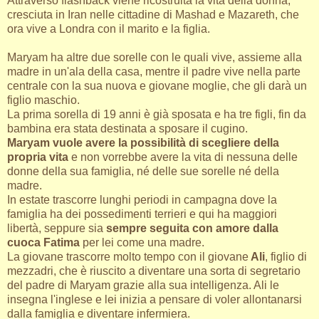
Attraverso flashback viene ricostruita la vita della donna,
cresciuta in Iran nelle cittadine di Mashad e Mazareth, che
ora vive a Londra con il marito e la figlia.
Maryam ha altre due sorelle con le quali vive, assieme alla
madre in un'ala della casa, mentre il padre vive nella parte
centrale con la sua nuova e giovane moglie, che gli darà un
figlio maschio.
La prima sorella di 19 anni è già sposata e ha tre figli, fin da
bambina era stata destinata a sposare il cugino.
Maryam vuole avere la possibilità di scegliere della
propria vita
e non vorrebbe avere la vita di nessuna delle
donne della sua famiglia, né delle sue sorelle né della
madre.
In estate trascorre lunghi periodi in campagna dove la
famiglia ha dei possedimenti terrieri e qui ha maggiori
libertà, seppure sia
sempre seguita con amore dalla
cuoca Fatima
per lei come una madre.
La giovane trascorre molto tempo con il giovane
Ali
, figlio di
mezzadri, che è riuscito a diventare una sorta di segretario
del padre di Maryam grazie alla sua intelligenza. Ali le
insegna l'inglese e lei inizia a pensare di voler allontanarsi
dalla famiglia e diventare infermiera.