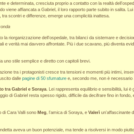
te e determinata, cresciuta proprio a contatto con la realtà dell'ospe
 viene affiancata a Gabriel, il loro rapporto parte subito in salita. Lui
e, tra scontri e differenze, emerge una complicità inattesa.
rconda
to la riorganizzazione dell'ospedale, tra bilanci da sistemare e decisioni 
dali e verità mai davvero affrontate. Più i due scavano, più diventa ev
uno stile semplice e diretto con capitoli brevi.
razione tra i protagonisti cresce tra tensioni e momenti più intimi, inse
uscito dalle
pagine di 50 sfumature
e, secondo me, non è necessario a
to tra Gabriel e Soraya
. Lei rappresenta equilibrio e sensibilità, lui 
ggio di Gabriel resta spesso rigido, difficile da decifrare fino in fondo
 di Cara Valli sono
Meg
, l'amica di Soraya, e
Valerì
un'affascinante 
vendetta aveva un buon potenziale, ma tende a risolversi in modo piutto