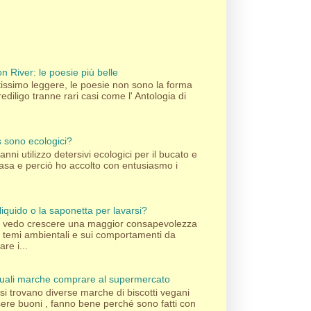
n River: le poesie più belle
ssimo leggere, le poesie non sono la forma
rediligo tranne rari casi come l' Antologia di
's sono ecologici?
nni utilizzo detersivi ecologici per il bucato e
 casa e perciò ho accolto con entusiasmo i
liquido o la saponetta per lavarsi?
pi vedo crescere una maggior consapevolezza
i temi ambientali e sui comportamenti da
re i...
 quali marche comprare al supermercato
si trovano diverse marche di biscotti vegani
sere buoni , fanno bene perché sono fatti con