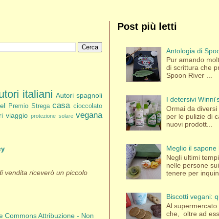
Post più letti
Antologia di Spoo
Pur amando molti
di scrittura che p
Spoon River ...
tori italiani
Autori spagnoli
I detersivi Winni
casa
el
Premio Strega
cioccolato
Ormai da diversi a
vegana
bri viaggio
per le pulizie di
protezione solare
nuovi prodott...
Meglio il sapone 
cy
Negli ultimi tem
nelle persone su
 di vendita riceverò un piccolo
tenere per inquina
Biscotti vegani:
Al supermercato 
che, oltre ad es
ve Commons Attribuzione - Non