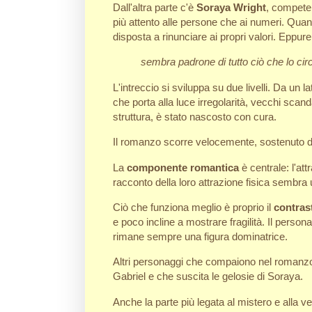
Dall'altra parte c'è
Soraya Wright
, competen
più attento alle persone che ai numeri. Quando
disposta a rinunciare ai propri valori. Eppur
sembra padrone di tutto ciò che lo ci
L'intreccio si sviluppa su due livelli. Da un la
che porta alla luce irregolarità, vecchi scan
struttura, è stato nascosto con cura.
Il romanzo scorre velocemente, sostenuto da 
La
componente romantica
è centrale: l'att
racconto della loro attrazione fisica sembra 
Ciò che funziona meglio è proprio il
contras
e poco incline a mostrare fragilità. Il persona
rimane sempre una figura dominatrice.
Altri personaggi che compaiono nel romanzo
Gabriel e che suscita le gelosie di Soraya.
Anche la parte più legata al mistero e alla 