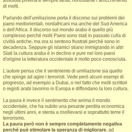
assoluta povertà è sempre tanta, nonostante l’arricchimento
di molti.
Parlando dell'umiliazione porta il discorso sui problemi dei
paesi mediorientali, nordafricani ma anche del Sud America
o dell'Africa. Il discorso sul mondo arabo è quello più
complesso perché molti Paesi sono stati in passato culla di
civiltà antiche, ma ora si sentono frustrati perché sono in
decadenza. Seppure gli islamici stiano immigrando in altri
Stati la cultura araba è in declino e pure nei loro paesi
d'origine la letteratura occidentale è molto poco conosciuta.
L'autore pensa che il sentimento di umiliazione sia quello
che spinge ad agire i terroristi. Vede però alcuni esempi di
progresso, ad esempio a Dubai, o nel fatto che molti scrittori
o registi arabi lavorino in Europa e diffondano la loro cultura.
La paura è invece il sentimento che anima il mondo
occidentale, che ha subito una pesante perdita economica
negli ultimi anni, e stenta a risollevarsi e soprattutto teme il
terrorismo.
La paura però non è sempre completamente negativa
perché può stimolare la speranza di migliorare
, ad