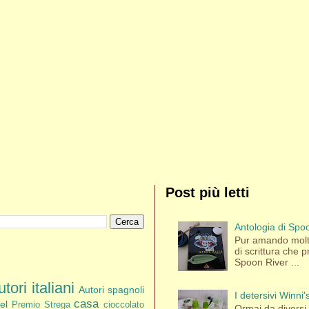
Post più letti
Antologia di Spoo
Pur amando molti
di scrittura che p
Spoon River ...
tori italiani
Autori spagnoli
I detersivi Winni
casa
el
Premio Strega
cioccolato
Ormai da diversi a