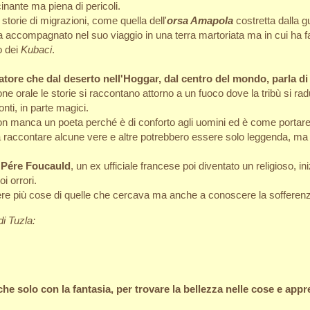
inante ma piena di pericoli.
 storie di migrazioni, come quella dell'
orsa Amapola
costretta dalla gu
ha accompagnato nel suo viaggio in una terra martoriata ma in cui ha 
o dei
Kubaci
.
iatore che dal deserto nell'Hoggar, dal centro del mondo, parla di
e orale le storie si raccontano attorno a un fuoco dove la tribù si rad
conti, in parte magici.
on manca un poeta perché è di conforto agli uomini ed è come portare co
da raccontare alcune vere e altre potrebbero essere solo leggenda, ma 
i
Pére Foucauld
, un ex ufficiale francese poi diventato un religioso, in
i orrori.
cere più cose di quelle che cercava ma anche a conoscere la sofferenz
di Tuzla:
anche solo con la fantasia, per trovare la bellezza nelle cose e app