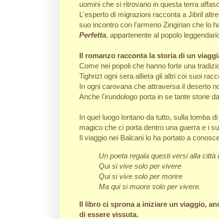
uomini che si ritrovano in questa terra affasc
L'esperto di migrazioni racconta a Jibril altre
suo incontro con l'armeno Zingirian che lo 
Perfetta
, appartenente al popolo leggendari
Il romanzo racconta la storia di un viagg
Come nei popoli che hanno forte una tradizion
Tighrizt ogni sera allieta gli altri coi suoi rac
In ogni carovana che attraversa il deserto n
Anche l'irundologo porta in se tante storie 
In quel luogo lontano da tutto, sulla tomba d
magico che ci porta dentro una guerra e i suo
Il viaggio nei Balcani lo ha portato a conos
Un poeta regala questi versi alla città 
Qui si vive solo per vivere
Qui si vive solo per morire
Ma qui si muore solo per vivere.
Il libro ci sprona a iniziare un viaggio, 
di essere vissuta.