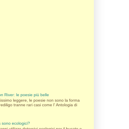
n River: le poesie più belle
ssimo leggere, le poesie non sono la forma
rediligo tranne rari casi come l' Antologia di
's sono ecologici?
nni utilizzo detersivi ecologici per il bucato e