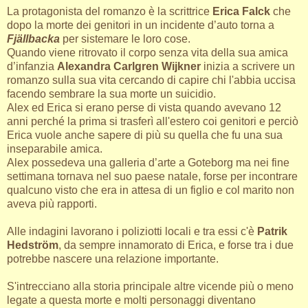
La protagonista del romanzo è la scrittrice
Erica Falck
che
dopo la morte dei genitori in un incidente d’auto torna a
Fjällbacka
per sistemare le loro cose.
Quando viene ritrovato il corpo senza vita della sua amica
d’infanzia
Alexandra Carlgren Wijkner
inizia a scrivere un
romanzo sulla sua vita cercando di capire chi l'abbia uccisa
facendo sembrare la sua morte un suicidio.
Alex ed Erica si erano perse di vista quando avevano 12
anni perché la prima si trasferì all'estero coi genitori e perciò
Erica vuole anche sapere di più su quella che fu una sua
inseparabile amica.
Alex possedeva una galleria d’arte a Goteborg ma nei fine
settimana tornava nel suo paese natale, forse per incontrare
qualcuno visto che era in attesa di un figlio e col marito non
aveva più rapporti.
Alle indagini lavorano i poliziotti locali e tra essi c'è
Patrik
Hedström
, da sempre innamorato di Erica, e forse tra i due
potrebbe nascere una relazione importante.
S'intrecciano alla storia principale altre vicende più o meno
legate a questa morte e molti personaggi diventano