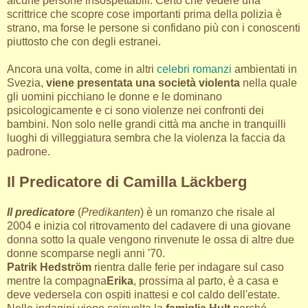
alcune persone insospettabili. Certo che vedere una
scrittrice che scopre cose importanti prima della polizia è
strano, ma forse le persone si confidano più con i conoscenti
piuttosto che con degli estranei.
Ancora una volta, come in altri
celebri romanzi
ambientati in
Svezia,
viene presentata una società violenta
nella quale
gli uomini picchiano le donne e le dominano
psicologicamente e ci sono violenze nei confronti dei
bambini. Non solo nelle grandi città ma anche in tranquilli
luoghi di villeggiatura sembra che la violenza la faccia da
padrone.
Il Predicatore di Camilla Läckberg
Il predicatore
(
Predikanten
) è un romanzo che risale al
2004 e inizia col ritrovamento del cadavere di una giovane
donna sotto la quale vengono rinvenute le ossa di altre due
donne scomparse negli anni '70.
Patrik Hedström
rientra dalle ferie per indagare sul caso
mentre la compagna
Erika
, prossima al parto, è a casa e
deve vedersela con ospiti inattesi e col caldo dell'estate.