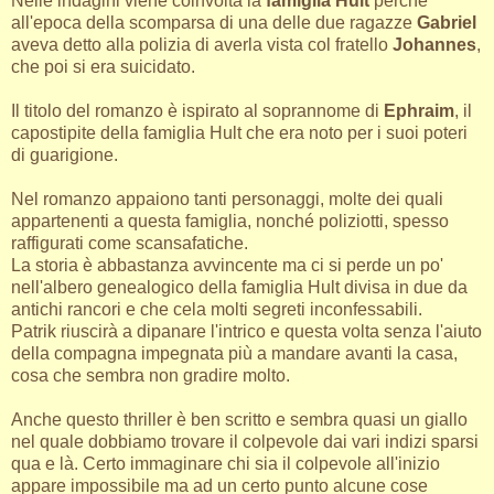
Nelle indagini viene coinvolta la
famiglia Hult
perché
all'epoca della scomparsa di una delle due ragazze
Gabriel
aveva detto alla polizia di averla vista col fratello
Johannes
,
che poi si era suicidato.
Il titolo del romanzo è ispirato al soprannome di
Ephraim
, il
capostipite della famiglia Hult che era noto per i suoi poteri
di guarigione.
Nel romanzo appaiono tanti personaggi, molte dei quali
appartenenti a questa famiglia, nonché poliziotti, spesso
raffigurati come scansafatiche.
La storia è abbastanza avvincente ma ci si perde un po'
nell'albero genealogico della famiglia Hult divisa in due da
antichi rancori e che cela molti segreti inconfessabili.
Patrik riuscirà a dipanare l'intrico e questa volta senza l'aiuto
della compagna impegnata più a mandare avanti la casa,
cosa che sembra non gradire molto.
Anche questo thriller è ben scritto e sembra quasi un giallo
nel quale dobbiamo trovare il colpevole dai vari indizi sparsi
qua e là. Certo immaginare chi sia il colpevole all'inizio
appare impossibile ma ad un certo punto alcune cose