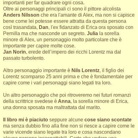
importanti per far quadrare ogni cosa.
Oltre ai personaggi principali ci sono il pittore alcolista
Anders Nilsson
che era l'amante di Alex, ma non si capisce
bene come lei potesse essere attratta da questa persona
così trasandata,
Dan
, l'ex fidanzato di Erica ora sposato con
Pernilla ma che nasconde un segreto.
Julia
la sorella
minore di Alex, un personaggio molto particolare che è
importante per capire molte cose.
Jan Norin
, erede dell’impero dei ricchi Lorentz ma dal
passato turbolento.
Altro personaggio importante è
Nils Lorentz
, il figlio dei
Lorentz scomparso 25 anni prima e che è fondamentale per
capire come i vari personaggi siano legati tra loro.
Un altro personaggio che poi ritroveremo nei futuri romanzi
della scrittrice svedese è
Anna
, la sorella minore di Erica,
una donna sposata ma maltrattata dal marito.
Il libro mi è piaciuto
seppure alcune
cose siano scontate
ma senza dubbio fino alla fine non si riesce a capire come le
varie vicende siano legate tra loro e cosa nascondano