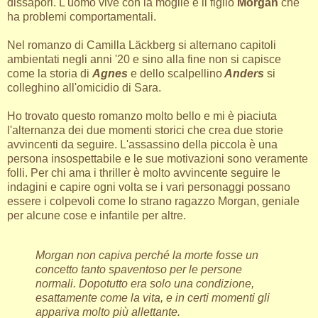
dissapori. L'uomo vive con la moglie e il figlio
Morgan
che
ha problemi comportamentali.
Nel romanzo di Camilla Läckberg si alternano capitoli
ambientati negli anni '20 e sino alla fine non si capisce
come la storia di
Agnes
e dello scalpellino
Anders
si
colleghino all'omicidio di Sara.
Ho trovato questo romanzo molto bello e mi è piaciuta
l'alternanza dei due momenti storici che crea due storie
avvincenti da seguire. L'assassino della piccola è una
persona insospettabile e le sue motivazioni sono veramente
folli. Per chi ama i thriller è molto avvincente seguire le
indagini e capire ogni volta se i vari personaggi possano
essere i colpevoli come lo strano ragazzo Morgan, geniale
per alcune cose e infantile per altre.
Morgan non capiva perché la morte fosse un
concetto tanto spaventoso per le persone
normali. Dopotutto era solo una condizione,
esattamente come la vita, e in certi momenti gli
appariva molto più allettante.