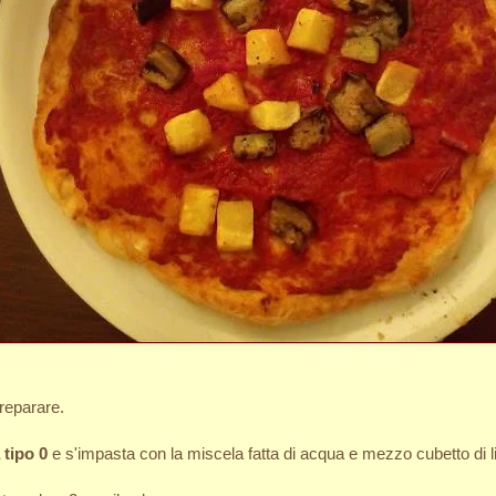
reparare.
 tipo 0
e s'impasta con la miscela fatta di acqua e mezzo cubetto di li