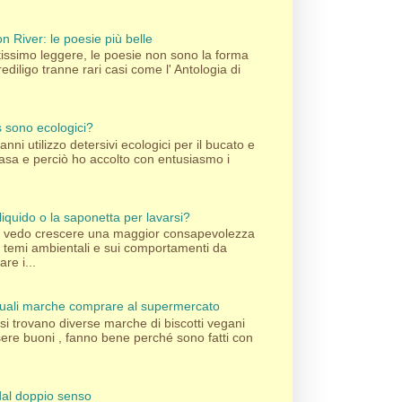
n River: le poesie più belle
ssimo leggere, le poesie non sono la forma
rediligo tranne rari casi come l' Antologia di
's sono ecologici?
nni utilizzo detersivi ecologici per il bucato e
 casa e perciò ho accolto con entusiasmo i
liquido o la saponetta per lavarsi?
pi vedo crescere una maggior consapevolezza
i temi ambientali e sui comportamenti da
re i...
 quali marche comprare al supermercato
si trovano diverse marche di biscotti vegani
sere buoni , fanno bene perché sono fatti con
al doppio senso