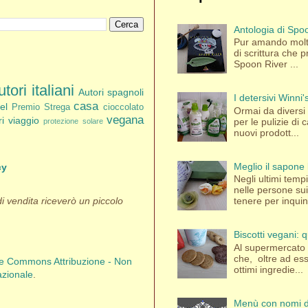
Antologia di Spoo
Pur amando molti
di scrittura che p
Spoon River ...
tori italiani
Autori spagnoli
I detersivi Winni
casa
el
Premio Strega
cioccolato
Ormai da diversi a
vegana
bri viaggio
per le pulizie di
protezione solare
nuovi prodott...
Meglio il sapone 
cy
Negli ultimi tem
nelle persone su
 di vendita riceverò un piccolo
tenere per inquina
Biscotti vegani:
Al supermercato 
che, oltre ad es
ve Commons Attribuzione - Non
ottimi ingredie...
azionale
.
Menù con nomi d