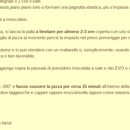
tegrale o 2 con il sale.
mpasta piano piano sino a formare una pagnotta elastica, più s'impasta 
ua a mescolare.
, si lascia la palla
a lievitare per almeno 2-3 ore
coperta con uno str
voglia di pizza al momento perciò la impasto nel primo pomeriggio per 
 volume e si può stendere con un mattarello o, semplicemente, usando 
ca e ben lavorabile.
e aggiungo sopra la passata di pomodoro miscelata a sale e olio EVO e 
°- 200° e
faccio cuocere la pizza per circa 15 minuti
all'interno della
olive taggiasche e capperi oppure mozzarisella oppure come stasera v
 birra!