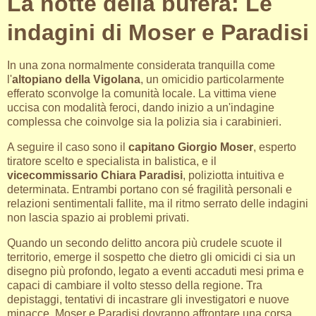
La notte della bufera: Le
indagini di Moser e Paradisi
In una zona normalmente considerata tranquilla come
l'
altopiano della Vigolana
, un omicidio particolarmente
efferato sconvolge la comunità locale. La vittima viene
uccisa con modalità feroci, dando inizio a un'indagine
complessa che coinvolge sia la polizia sia i carabinieri.
A seguire il caso sono il
capitano Giorgio Moser
, esperto
tiratore scelto e specialista in balistica, e il
vicecommissario Chiara Paradisi
, poliziotta intuitiva e
determinata. Entrambi portano con sé fragilità personali e
relazioni sentimentali fallite, ma il ritmo serrato delle indagini
non lascia spazio ai problemi privati.
Quando un secondo delitto ancora più crudele scuote il
territorio, emerge il sospetto che dietro gli omicidi ci sia un
disegno più profondo, legato a eventi accaduti mesi prima e
capaci di cambiare il volto stesso della regione. Tra
depistaggi, tentativi di incastrare gli investigatori e nuove
minacce, Moser e Paradisi dovranno affrontare una corsa