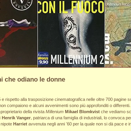
ni che odiano le donne
e rispetto alla trasposizione cinematografica nelle oltre 700 pagine so
 non compaiono e alcuni avvenimenti sono più approfonditi o differenti.
roprietario della rivista
Millenium
Mikael Blomkvist
che vediamo scon
ì
Henrik Vanger
, patriarca di una famiglia di industriali, lo convoca pe
a nipote
Harriet
avvenuta negli anni '60 per la quale non si dà pace e ino