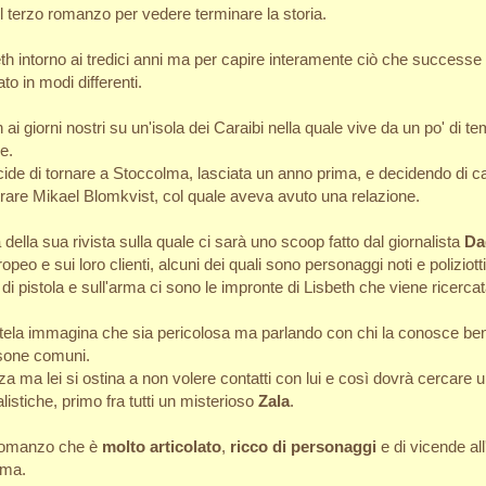
il terzo romanzo per vedere terminare la storia.
th intorno ai tredici anni ma per capire interamente ciò che successe b
to in modi differenti.
h ai giorni nostri su un'isola dei Caraibi nella quale vive da un po' di
e.
cide di tornare a Stoccolma, lasciata un anno prima, e decidendo di 
trare Mikael Blomkvist, col quale aveva avuto una relazione.
della sua rivista sulla quale ci sarà uno scoop fatto dal giornalista
Da
opeo e sui loro clienti, alcuni dei quali sono personaggi noti e poliziotti
 pistola e sull'arma ci sono le impronte di Lisbeth che viene ricercata
tela immagina che sia pericolosa ma parlando con chi la conosce bene 
rsone comuni.
ma lei si ostina a non volere contatti con lui e così dovrà cercare un 
listiche, primo fra tutti un misterioso
Zala
.
 romanzo che è
molto articolato
,
ricco di personaggi
e di vicende al
gma.