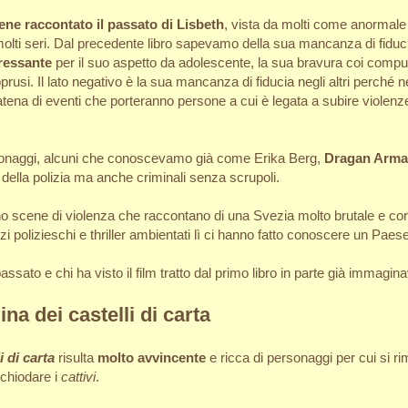
ene raccontato il passato di Lisbeth
, vista da molti come anormale 
 molti seri. Dal precedente libro sapevamo della sua mancanza di fiducia
eressante
per il suo aspetto da adolescente, la sua bravura coi compu
oprusi. Il lato negativo è la sua mancanza di fiducia negli altri perché 
na di eventi che porteranno persone a cui è legata a subire violenze,
rsonaggi, alcuni che conoscevamo già come Erika Berg,
Dragan Arma
 della polizia ma anche criminali senza scrupoli.
cene di violenza che raccontano di una Svezia molto brutale e cor
zi polizieschi e thriller ambientati lì ci hanno fatto conoscere un Paese
assato e chi ha visto il film tratto dal primo libro in parte già immagi
ina dei castelli di carta
i di carta
risulta
molto avvincente
e ricca di personaggi per cui si r
nchiodare i
cattivi
.