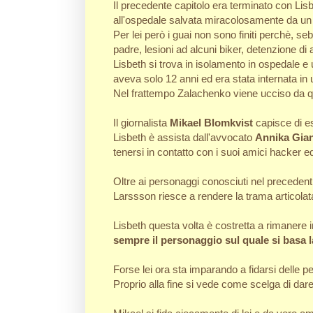
Il precedente capitolo era terminato con Lisb
all'ospedale salvata miracolosamente da un 
Per lei però i guai non sono finiti perchè, se
padre, lesioni ad alcuni biker, detenzione di ar
Lisbeth si trova in isolamento in ospedale e 
aveva solo 12 anni ed era stata internata in u
Nel frattempo Zalachenko viene ucciso da qu
Il giornalista
Mikael Blomkvist
capisce di es
Lisbeth è assista dall'avvocato
Annika Gian
tenersi in contatto con i suoi amici hacker e
Oltre ai personaggi conosciuti nel preceden
Larssson riesce a rendere la trama articolata
Lisbeth questa volta è costretta a rimanere
sempre il personaggio sul quale si basa l
Forse lei ora sta imparando a fidarsi delle 
Proprio alla fine si vede come scelga di dare