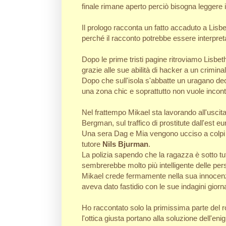
finale rimane aperto perciò bisogna leggere 
Il prologo racconta un fatto accaduto a Lisbe
perché il racconto potrebbe essere interpreta
Dopo le prime tristi pagine ritroviamo Lisbet
grazie alle sue abilità di hacker a un criminal
Dopo che sull'isola s'abbatte un uragano de
una zona chic e soprattutto non vuole incon
Nel frattempo Mikael sta lavorando all'uscita 
Bergman, sul traffico di prostitute dall'est eur
Una sera Dag e Mia vengono ucciso a colpi di
tutore
Nils Bjurman
.
La polizia sapendo che la ragazza è sotto tu
sembrerebbe molto più intelligente delle pe
Mikael crede fermamente nella sua innocenza 
aveva dato fastidio con le sue indagini giorna
Ho raccontato solo la primissima parte del
l'ottica giusta portano alla soluzione dell'eni