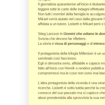
Il giornalista quarantenne all'inizio è tituba
leggere tutte le carte delle indagini effettuate
Non tutti i membri della famiglia lo accolgon
Mikael verrà aiutato nel caso dalla giovane
affidata a un tutore. Lisbeth e Mikael però s
Stieg Larsson in
Uomini che odiano le do
Svezia che devono far riflettere.
La storia è
ricca di personaggi
e di
intrecc
Il protagonista della trilogia Millenium è un
sembrato così fascinoso.
Egli si dimostra serio, affidabile e capace m
fatto all'inizio con Henrik o rendere pubblica
compromessi ma le cose non sono mai bian
L'altra protagonista della vicenda è una str
ricerche. Lisbeth è sotto tutela perché la c
conosce del suo passato ma si capisce che s
abusi prendendola alla sprovvista la sua v