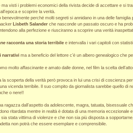
nte ma visti i problemi economici della rivista decide di accettare e si 
 all'epoca e scoprire la verità.
o benevolmente perché molti segreti si annidano in una delle famiglia p
 hacker
Lisbeth Salander
che nasconde un passato oscuro e ha prob
'intendono alla perfezione e riusciranno a scoprire una verità inaspetta
nne
racconta una storia terribile
e intervalla i vari capitoli con stati
i narrativi
ma a beneficio del lettore c'è un albero genealogico che p
 uomo molto affascinante e amato dalle donne, nel film la scelta dell'at
a la scoperta della verità però provoca in lui una crisi di coscienza p
 una vicenda terribile. Il suo compito da giornalista sarebbe quello di n
che o nere!!
ana ragazza dall'aspetto da adolescente, magra, tatuata, bisessuale c
redono ritardata mentre in realtà è dotata di una memoria eccezionale e
ia stata vittima di violenze e che non sia più disposta a sopportarne
endetta non potrà che essere esemplare e comprensibile.