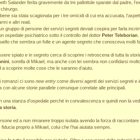
eth Salander ferita gravemente da tre pallottole sparate dal padre, l'
chirurgo.
bbene sia stata scagionata per i tre omicidi di cui era accusata, l'aspet
mi e altri reati.
un gruppo di persone dei servizi segreti deviati cospira per farla incr
n ospedale psichiatrico sotto il controllo del dottor
Peter Teleborian
.
ello che sembra un folle e un agente segreto che conosceva molti fat
sere spiato e in segreto cerca di scoprire i retroscena di tutta la stor
nini
, sorella di Mikael, ma anche con lei sembra non confidarsi molto
d a scoprire molte cose che le saranno d'aiuto.
ti romanzi ci sono
new entry
come diversi agenti dei servizi segreti e i
 con alcune storie parallele comunque correlate alle principali.
 in una stanza d'ospedale perché in convalescenza e quindi non la ve
a storia
.
persone ed a non rimanere troppo isolata avendo la forza di raccontar
 fiducia proprio a Mikael, colui che l'hai aiutata sempre.