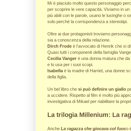
Mi è piaciuto molto questo personaggio perch
per scoprire le vere capacità. Viviamo in u
più abili con le parole, usano le lusinghe o
solo perché la corrispondenza a stereotipi.
Oltre ai due protagonisti troviamo persona
sia a conoscenza della relazione.
Dirch Frode
è l'avvocato di Henrik che si 
Quasi tutti i componenti della famiglia Van
Cecilia Vanger
è una donna matura che da a
e lo usa per i suoi scopi.
Isabella
è la madre di Harriet, una donne sc
della figlia.
Un bel libro che
si può definire un giallo
pe
a uccidere. Rispetto al film è molto più appro
investigativa di Mikael per riabilitare la pro
La trilogia Millenium: La r
Anche
La ragazza che giocava col fuoc
o 