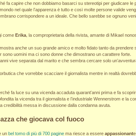
é fa capire che non dobbiamo basarci su stereotipi per giudicare le p
n mondo nel quale l'apparenza è tutto e così molte persone valide ve
 sembrano corrispondere a un ideale. Che bello sarebbe se ognuno veni
ggi come
Erika
, la comproprietaria della rivista, amante di Mikael nonos
dimostra anche un suo grande amico e molto fidato tanto da prendere s
ger sono uomini ma ci sono donne che dimostrano un carattere forte.
nni vive separata dal marito e che sembra cercare solo un'avventur
orbutica che vorrebbe scacciare il giornalista mentre in realtà dovreb
rché fa luce su una vicenda accaduta quarant'anni prima e fa scoprir
fondita la vicenda tra il giornalista e l'industriale Wennerstrom e la co
pria credibilità messa in discussione dalla condanna avuta.
agazza che giocava col fuoco
è un
bel tomo di più di 700 pagine
ma riesce a essere
appassionant
e