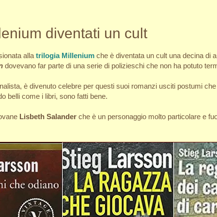
illenium diventati un cult
ionata alla
trilogia Millenium
che è diventata un cult una decina di an
n
dovevano far parte di una serie di polizieschi che non ha potuto ter
nalista, è divenuto celebre per questi suoi romanzi usciti postumi ch
o belli come i libri, sono fatti bene.
giovane
Lisbeth Salander
che è un personaggio molto particolare e fuor